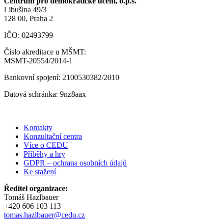
Centrum pro demokratické učení, o.p.s.
Libušina 49/3
128 00, Praha 2
IČO: 02493799
Číslo akreditace u MŠMT:
MSMT-20554/2014-1
Bankovní spojení: 2100530382/2010
Datová schránka: 9nz8aax
Kontakty
Konzultační centra
Více o CEDU
Příběhy a hry
GDPR – ochrana osobních údajů
Ke stažení
Ředitel organizace:
Tomáš Hazlbauer
+420 606 103 113
tomas.hazlbauer@cedu.cz