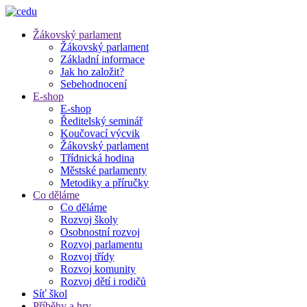
Žákovský parlament
Žákovský parlament
Základní informace
Jak ho založit?
Sebehodnocení
E-shop
E-shop
Ředitelský seminář
Koučovací výcvik
Žákovský parlament
Třídnická hodina
Městské parlamenty
Metodiky a příručky
Co děláme
Co děláme
Rozvoj školy
Osobnostní rozvoj
Rozvoj parlamentu
Rozvoj třídy
Rozvoj komunity
Rozvoj dětí i rodičů
Síť škol
Příběhy a hry