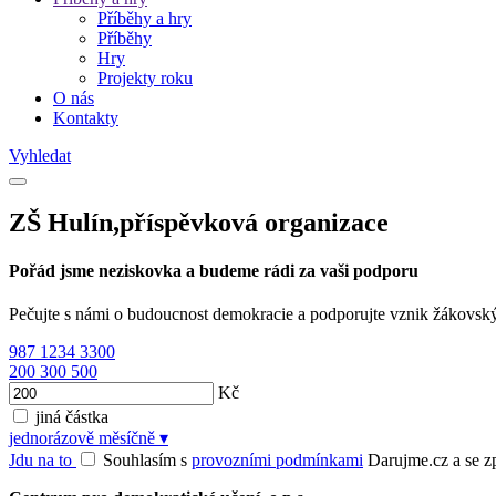
Příběhy a hry
Příběhy
Hry
Projekty roku
O nás
Kontakty
Vyhledat
ZŠ Hulín,příspěvková organizace
Pořád jsme neziskovka a budeme rádi za vaši podporu
Pečujte s námi o budoucnost demokracie a podporujte vznik žákovsk
987
1234
3300
200
300
500
Kč
jiná částka
jednorázově
měsíčně
▾
Jdu na to
Souhlasím s
provozními podmínkami
Darujme.cz a se zpr