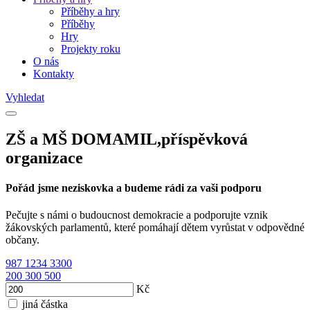
Příběhy a hry
Příběhy
Hry
Projekty roku
O nás
Kontakty
Vyhledat
ZŠ a MŠ DOMAMIL,příspěvková
organizace
Pořád jsme neziskovka a budeme rádi za vaši podporu
Pečujte s námi o budoucnost demokracie a podporujte vznik
žákovských parlamentů, které pomáhají dětem vyrůstat v odpovědné
občany.
987
1234
3300
200
300
500
Kč
jiná částka