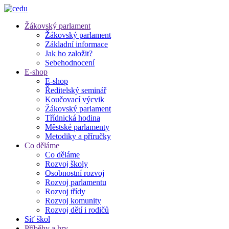
Žákovský parlament
Žákovský parlament
Základní informace
Jak ho založit?
Sebehodnocení
E-shop
E-shop
Ředitelský seminář
Koučovací výcvik
Žákovský parlament
Třídnická hodina
Městské parlamenty
Metodiky a příručky
Co děláme
Co děláme
Rozvoj školy
Osobnostní rozvoj
Rozvoj parlamentu
Rozvoj třídy
Rozvoj komunity
Rozvoj dětí i rodičů
Síť škol
Příběhy a hry