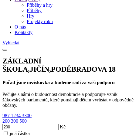
Příběhy a hry
Příběhy
Hry
Projekty roku
O nás
Kontakty
Vyhledat
ZÁKLADNÍ
ŠKOLA,JIČÍN,PODĚBRADOVA 18
Pořád jsme neziskovka a budeme rádi za vaši podporu
Pečujte s námi o budoucnost demokracie a podporujte vznik
žákovských parlamentů, které pomáhají dětem vyrůstat v odpovědné
občany.
987
1234
3300
200
300
500
Kč
jiná částka