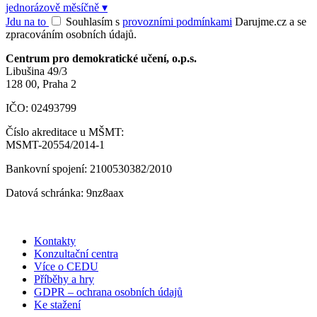
jednorázově
měsíčně
▾
Jdu na to
Souhlasím s
provozními podmínkami
Darujme.cz a se
zpracováním osobních údajů.
Centrum pro demokratické učení, o.p.s.
Libušina 49/3
128 00, Praha 2
IČO: 02493799
Číslo akreditace u MŠMT:
MSMT-20554/2014-1
Bankovní spojení: 2100530382/2010
Datová schránka: 9nz8aax
Kontakty
Konzultační centra
Více o CEDU
Příběhy a hry
GDPR – ochrana osobních údajů
Ke stažení