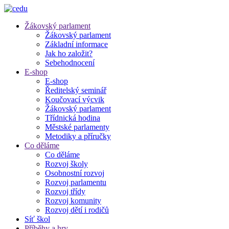
Žákovský parlament
Žákovský parlament
Základní informace
Jak ho založit?
Sebehodnocení
E-shop
E-shop
Ředitelský seminář
Koučovací výcvik
Žákovský parlament
Třídnická hodina
Městské parlamenty
Metodiky a příručky
Co děláme
Co děláme
Rozvoj školy
Osobnostní rozvoj
Rozvoj parlamentu
Rozvoj třídy
Rozvoj komunity
Rozvoj dětí i rodičů
Síť škol
Příběhy a hry