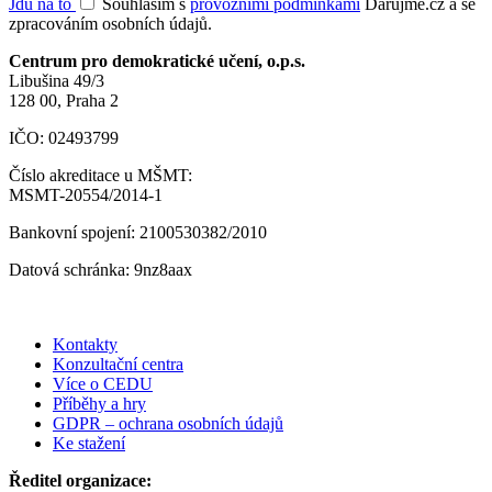
Jdu na to
Souhlasím s
provozními podmínkami
Darujme.cz a se
zpracováním osobních údajů.
Centrum pro demokratické učení, o.p.s.
Libušina 49/3
128 00, Praha 2
IČO: 02493799
Číslo akreditace u MŠMT:
MSMT-20554/2014-1
Bankovní spojení: 2100530382/2010
Datová schránka: 9nz8aax
Kontakty
Konzultační centra
Více o CEDU
Příběhy a hry
GDPR – ochrana osobních údajů
Ke stažení
Ředitel organizace: