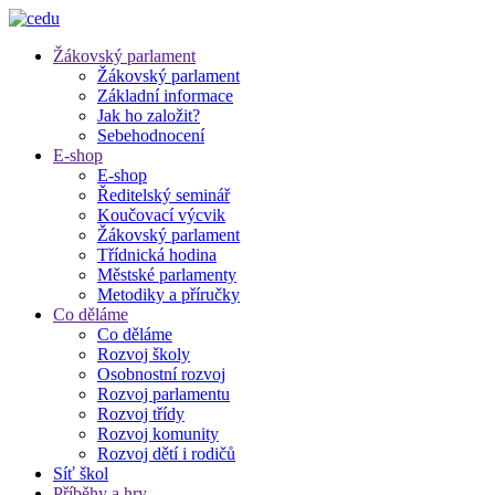
Žákovský parlament
Žákovský parlament
Základní informace
Jak ho založit?
Sebehodnocení
E-shop
E-shop
Ředitelský seminář
Koučovací výcvik
Žákovský parlament
Třídnická hodina
Městské parlamenty
Metodiky a příručky
Co děláme
Co děláme
Rozvoj školy
Osobnostní rozvoj
Rozvoj parlamentu
Rozvoj třídy
Rozvoj komunity
Rozvoj dětí i rodičů
Síť škol
Příběhy a hry