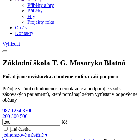
Příběhy a hry
Příběhy
Hry
Projekty roku
O nás
Kontakty
Vyhledat
Základní škola T. G. Masaryka Blatná
Pořád jsme neziskovka a budeme rádi za vaši podporu
Pečujte s námi o budoucnost demokracie a podporujte vznik
žákovských parlamentů, které pomáhají dětem vyrůstat v odpovědné
občany.
987
1234
3300
200
300
500
Kč
jiná částka
jednorázově
měsíčně
▾