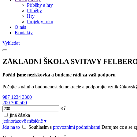
Příběhy a hry
Příběhy
Hry
Projekty roku
O nás
Kontakty
Vyhledat
ZÁKLADNÍ ŠKOLA SVITAVY FELBERO
Pořád jsme neziskovka a budeme rádi za vaši podporu
Pečujte s námi o budoucnost demokracie a podporujte vznik žákovsk
987
1234
3300
200
300
500
Kč
jiná částka
jednorázově
měsíčně
▾
Jdu na to
Souhlasím s
provozními podmínkami
Darujme.cz a se zpr