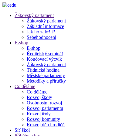
Žákovský parlament
Žákovský parlament
Základní informace
Jak ho založit?
Sebehodnocení
E-shop
E-shop
Ředitelský seminář
Koučovací výcvik
Žákovský parlament
Třídnická hodina
Městské parlamenty
Metodiky a příručky
Co děláme
Co děláme
Rozvoj školy
Osobnostní rozvoj
Rozvoj parlamentu
Rozvoj třídy
Rozvoj komunity
Rozvoj dětí i rodičů
Síť škol
Příběhy a hry