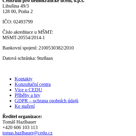
Centrum pro demokratické učení, o.p.s.
Libušina 49/3
128 00, Praha 2
IČO: 02493799
Číslo akreditace u MŠMT:
MSMT-20554/2014-1
Bankovní spojení: 2100530382/2010
Datová schránka: 9nz8aax
Kontakty
Konzultační centra
Více o CEDU
Příběhy a hry
GDPR – ochrana osobních údajů
Ke stažení
Ředitel organizace:
Tomáš Hazlbauer
+420 606 103 113
tomas.hazlbauer@cedu.cz