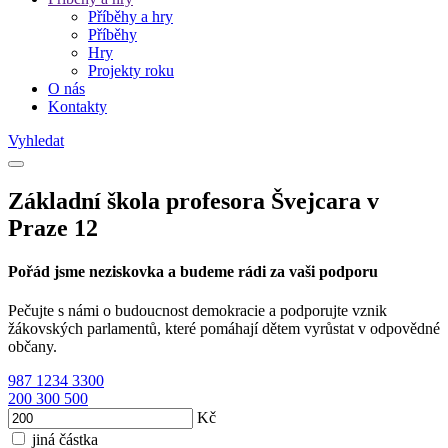
Příběhy a hry
Příběhy
Hry
Projekty roku
O nás
Kontakty
Vyhledat
Základní škola profesora Švejcara v
Praze 12
Pořád jsme neziskovka a budeme rádi za vaši podporu
Pečujte s námi o budoucnost demokracie a podporujte vznik
žákovských parlamentů, které pomáhají dětem vyrůstat v odpovědné
občany.
987
1234
3300
200
300
500
Kč
jiná částka