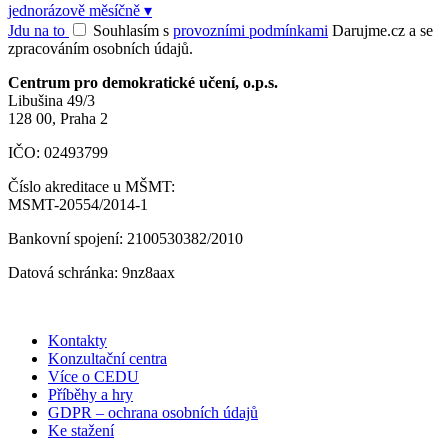
jednorázově
měsíčně
▾
Jdu na to
Souhlasím s
provozními podmínkami
Darujme.cz a se
zpracováním osobních údajů.
Centrum pro demokratické učení, o.p.s.
Libušina 49/3
128 00, Praha 2
IČO: 02493799
Číslo akreditace u MŠMT:
MSMT-20554/2014-1
Bankovní spojení: 2100530382/2010
Datová schránka: 9nz8aax
Kontakty
Konzultační centra
Více o CEDU
Příběhy a hry
GDPR – ochrana osobních údajů
Ke stažení