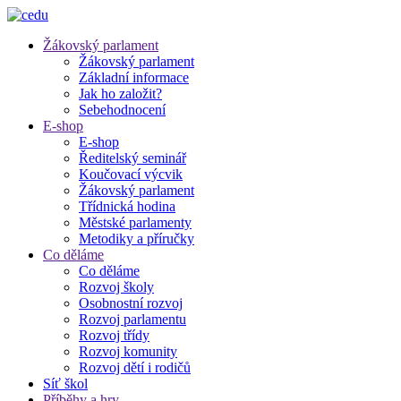
Žákovský parlament
Žákovský parlament
Základní informace
Jak ho založit?
Sebehodnocení
E-shop
E-shop
Ředitelský seminář
Koučovací výcvik
Žákovský parlament
Třídnická hodina
Městské parlamenty
Metodiky a příručky
Co děláme
Co děláme
Rozvoj školy
Osobnostní rozvoj
Rozvoj parlamentu
Rozvoj třídy
Rozvoj komunity
Rozvoj dětí i rodičů
Síť škol
Příběhy a hry