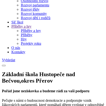
Osobnostní rozvoj
Rozvoj parlamentu
Rozvoj třídy
Rozvoj komunity
Rozvoj dětí i rodičů
Síť škol
Příběhy a hry
Příběhy a hry
Příběhy
Hry
Projekty roku
O nás
Kontakty
Vyhledat
Základní škola Hustopeče nad
Bečvou,okres Přerov
Pořád jsme neziskovka a budeme rádi za vaši podporu
Pečujte s námi o budoucnost demokracie a podporujte vznik
žákovských parlamentů, které pomáhají dětem vyrůstat v odpovědné