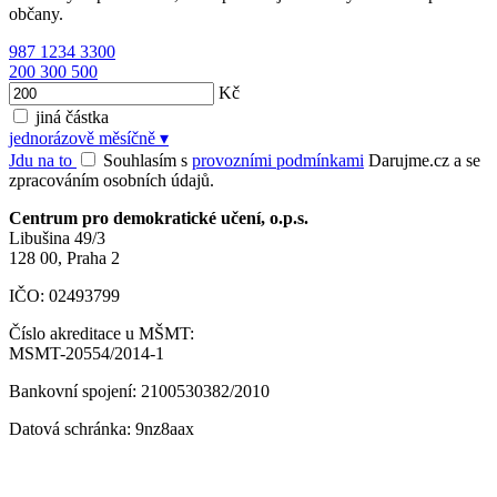
občany.
987
1234
3300
200
300
500
Kč
jiná částka
jednorázově
měsíčně
▾
Jdu na to
Souhlasím s
provozními podmínkami
Darujme.cz a se
zpracováním osobních údajů.
Centrum pro demokratické učení, o.p.s.
Libušina 49/3
128 00, Praha 2
IČO: 02493799
Číslo akreditace u MŠMT:
MSMT-20554/2014-1
Bankovní spojení: 2100530382/2010
Datová schránka: 9nz8aax