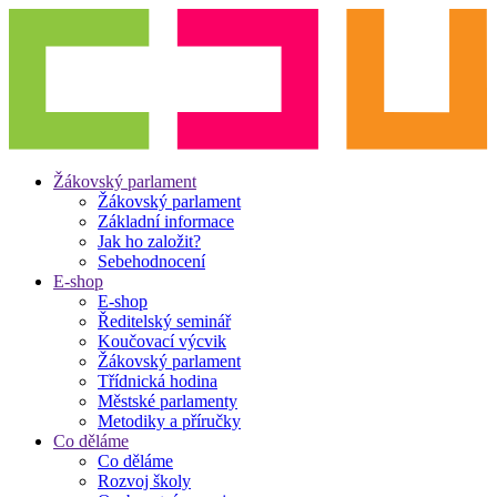
Žákovský parlament
Žákovský parlament
Základní informace
Jak ho založit?
Sebehodnocení
E-shop
E-shop
Ředitelský seminář
Koučovací výcvik
Žákovský parlament
Třídnická hodina
Městské parlamenty
Metodiky a příručky
Co děláme
Co děláme
Rozvoj školy