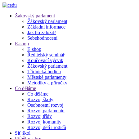
Žákovský parlament
Žákovský parlament
Základní informace
Jak ho založit?
Sebehodnocení
E-shop
E-shop
Ředitelský seminář
Koučovací výcvik
Žákovský parlament
Třídnická hodina
Městské parlamenty
Metodiky a příručky
Co děláme
Co děláme
Rozvoj školy
Osobnostní rozvoj
Rozvoj parlamentu
Rozvoj třídy
Rozvoj komunity
Rozvoj dětí i rodičů
Síť škol
Příběhy a hry