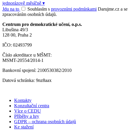
jednorázově
měsíčně
▾
Jdu na to
Souhlasím s
provozními podmínkami
Darujme.cz a se
zpracováním osobních údajů.
Centrum pro demokratické učení, o.p.s.
Libušina 49/3
128 00, Praha 2
IČO: 02493799
Číslo akreditace u MŠMT:
MSMT-20554/2014-1
Bankovní spojení: 2100530382/2010
Datová schránka: 9nz8aax
Kontakty
Konzultační centra
Více o CEDU
Příběhy a hry
GDPR – ochrana osobních údajů
Ke stažení