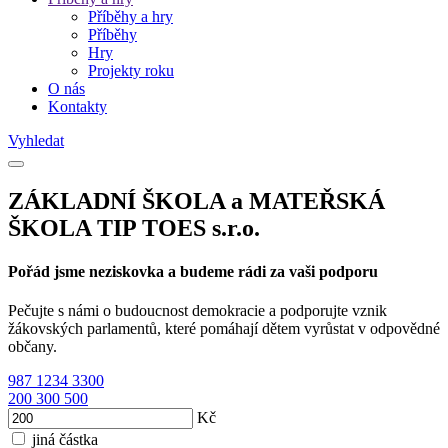
Příběhy a hry
Příběhy
Hry
Projekty roku
O nás
Kontakty
Vyhledat
ZÁKLADNÍ ŠKOLA a MATEŘSKÁ
ŠKOLA TIP TOES s.r.o.
Pořád jsme neziskovka a budeme rádi za vaši podporu
Pečujte s námi o budoucnost demokracie a podporujte vznik
žákovských parlamentů, které pomáhají dětem vyrůstat v odpovědné
občany.
987
1234
3300
200
300
500
Kč
jiná částka