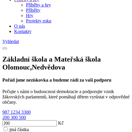
Příběhy a hry
Příběhy
Hry
Projekty roku
O nás
Kontakty
Vyhledat
Základní škola a Mateřská škola
Olomouc,Nedvědova
Pořád jsme neziskovka a budeme rádi za vaši podporu
Pečujte s námi o budoucnost demokracie a podporujte vznik
žákovských parlamentů, které pomáhají dětem vyrůstat v odpovědné
občany.
987
1234
3300
200
300
500
Kč
jiná částka