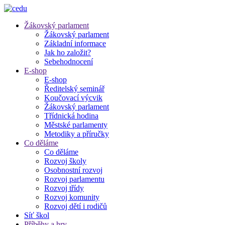
Žákovský parlament
Žákovský parlament
Základní informace
Jak ho založit?
Sebehodnocení
E-shop
E-shop
Ředitelský seminář
Koučovací výcvik
Žákovský parlament
Třídnická hodina
Městské parlamenty
Metodiky a příručky
Co děláme
Co děláme
Rozvoj školy
Osobnostní rozvoj
Rozvoj parlamentu
Rozvoj třídy
Rozvoj komunity
Rozvoj dětí i rodičů
Síť škol
Příběhy a hry