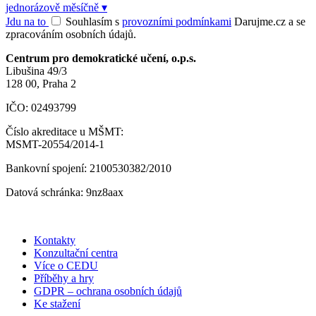
jednorázově
měsíčně
▾
Jdu na to
Souhlasím s
provozními podmínkami
Darujme.cz a se
zpracováním osobních údajů.
Centrum pro demokratické učení, o.p.s.
Libušina 49/3
128 00, Praha 2
IČO: 02493799
Číslo akreditace u MŠMT:
MSMT-20554/2014-1
Bankovní spojení: 2100530382/2010
Datová schránka: 9nz8aax
Kontakty
Konzultační centra
Více o CEDU
Příběhy a hry
GDPR – ochrana osobních údajů
Ke stažení