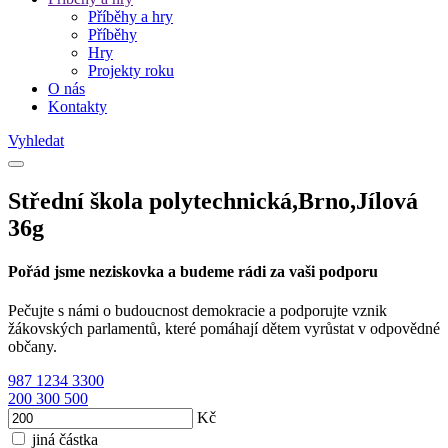
Příběhy a hry
Příběhy
Hry
Projekty roku
O nás
Kontakty
Vyhledat
Střední škola polytechnická,Brno,Jílová
36g
Pořád jsme neziskovka a budeme rádi za vaši podporu
Pečujte s námi o budoucnost demokracie a podporujte vznik
žákovských parlamentů, které pomáhají dětem vyrůstat v odpovědné
občany.
987
1234
3300
200
300
500
Kč
jiná částka