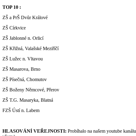
TOP 10 :
ZŠ a PrŠ Dvůr Králové
ZŠ Církvice
ZŠ Jablonné n. Orlicí
ZŠ Křižná, Valašské Meziříčí
ZŠ Lužec n. Vltavou
ZŠ Masarova, Brno
ZŠ Písečná, Chomutov
ZŠ Boženy Němcové, Přerov
ZŠ T.G. Masaryka, Blatná
FZŠ Ústí n. Labem
HLASOVÁNÍ VEŘEJNOSTI:
Probíhalo na našem youtube kanálu, 