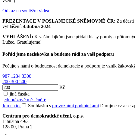
všem:)
Odkaz na soutěžní videa
PREZENTACE V POSLANECKÉ SNĚMOVNĚ ČR:
Za účasti
vyhlášení:
4.dubna 2024
VYHLÁŠENÍ:
K vašim lajkům jsme přidali hlasy poroty a přítomných
Lužec. Gratulujeme!
Pořád jsme neziskovka a budeme rádi za vaši podporu
Pečujte s námi o budoucnost demokracie a podporujte vznik žákovsk
987
1234
3300
200
300
500
Kč
jiná částka
jednorázově
měsíčně
▾
Jdu na to
Souhlasím s
provozními podmínkami
Darujme.cz a se zpr
Centrum pro demokratické učení, o.p.s.
Libušina 49/3
128 00, Praha 2