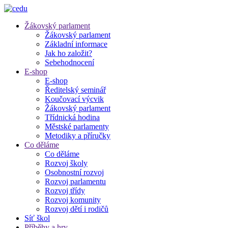
Žákovský parlament
Žákovský parlament
Základní informace
Jak ho založit?
Sebehodnocení
E-shop
E-shop
Ředitelský seminář
Koučovací výcvik
Žákovský parlament
Třídnická hodina
Městské parlamenty
Metodiky a příručky
Co děláme
Co děláme
Rozvoj školy
Osobnostní rozvoj
Rozvoj parlamentu
Rozvoj třídy
Rozvoj komunity
Rozvoj dětí i rodičů
Síť škol
Příběhy a hry