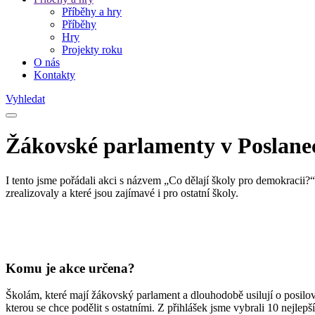
Příběhy a hry
Příběhy
Hry
Projekty roku
O nás
Kontakty
Vyhledat
Žákovské parlamenty v Poslan
I tento jsme pořádali akci s názvem „Co dělají školy pro demokracii?
zrealizovaly a které jsou zajímavé i pro ostatní školy.
Komu je akce určena?
Školám, které mají žákovský parlament a dlouhodobě usilují o posilová
kterou se chce podělit s ostatními. Z přihlášek jsme vybrali 10 nejle