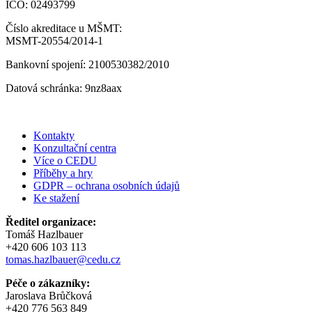
IČO: 02493799
Číslo akreditace u MŠMT:
MSMT-20554/2014-1
Bankovní spojení: 2100530382/2010
Datová schránka: 9nz8aax
Kontakty
Konzultační centra
Více o CEDU
Příběhy a hry
GDPR – ochrana osobních údajů
Ke stažení
Ředitel organizace:
Tomáš Hazlbauer
+420 606 103 113
tomas.hazlbauer@cedu.cz
Péče o zákazníky:
Jaroslava Brůčková
+420 776 563 849