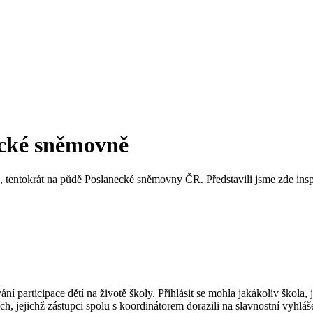
ecké sněmovně
“, tentokrát na půdě Poslanecké sněmovny ČR. Představili jsme zde insp
ní participace dětí na životě školy. Přihlásit se mohla jakákoliv škola
pších, jejichž zástupci spolu s koordinátorem dorazili na slavnostní vy