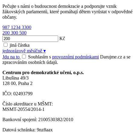
Pečujte s námi o budoucnost demokracie a podporujte vznik
žákovských parlamentů, které pomáhají dětem vyrůstat v odpovědné
občany.
987
1234
3300
200
300
500
Kč
jiná částka
jednorázově
měsíčně
▾
Jdu na to
Souhlasím s
provozními podmínkami
Darujme.cz a se
zpracováním osobních údajů.
Centrum pro demokratické učení, o.p.s.
Libušina 49/3
128 00, Praha 2
IČO: 02493799
Číslo akreditace u MŠMT:
MSMT-20554/2014-1
Bankovní spojení: 2100530382/2010
Datová schránka: 9nz8aax