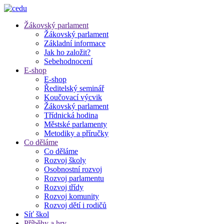
Žákovský parlament
Žákovský parlament
Základní informace
Jak ho založit?
Sebehodnocení
E-shop
E-shop
Ředitelský seminář
Koučovací výcvik
Žákovský parlament
Třídnická hodina
Městské parlamenty
Metodiky a příručky
Co děláme
Co děláme
Rozvoj školy
Osobnostní rozvoj
Rozvoj parlamentu
Rozvoj třídy
Rozvoj komunity
Rozvoj dětí i rodičů
Síť škol
Příběhy a hry