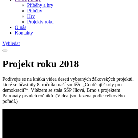
Příběhy a hry
Příběhy
Hry
Projekty roku
O nás
Kontakty
Vyhledat
Projekt roku 2018
Podívejte se na krátká videa deseti vybraných žákovských projektů,
které se účastnily 8. ročníku naší soutěže „Co dělají školy pro
demokracii?“. Vítězem se stala SŠP Jílová, Brno s projektem
Patronáty prvních ročníků. (Videa jsou řazena podle celkového
pořadí.)