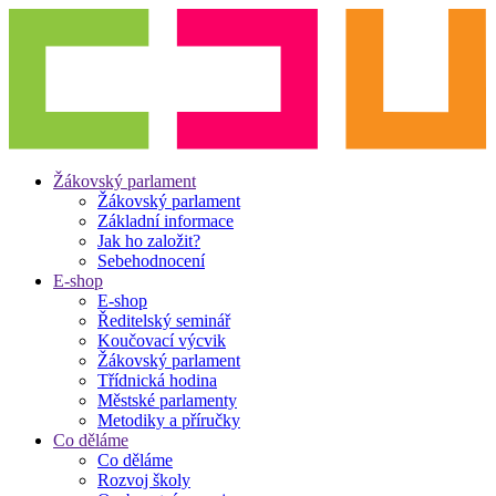
Žákovský parlament
Žákovský parlament
Základní informace
Jak ho založit?
Sebehodnocení
E-shop
E-shop
Ředitelský seminář
Koučovací výcvik
Žákovský parlament
Třídnická hodina
Městské parlamenty
Metodiky a příručky
Co děláme
Co děláme
Rozvoj školy