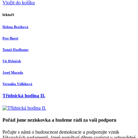
Vložit do košíku
lektoři
Helena Brožková
Petr Bureš
Tomáš Hazlbauer
Vít Hrbáček
Josef Marada
Veronika Vidláková
Třídnická hodina II.
Pořád jsme neziskovka a budeme rádi za vaši podporu
Pečujte s námi o budoucnost demokracie a podporujte vznik
žákovských parlamentů, které pomáhají dětem vyrůstat v odpovědné