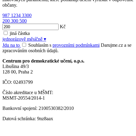
občany.
987
1234
3300
200
300
500
Kč
jiná částka
jednorázově
měsíčně
▾
Jdu na to
Souhlasím s
provozními podmínkami
Darujme.cz a se
zpracováním osobních údajů.
Centrum pro demokratické učení, o.p.s.
Libušina 49/3
128 00, Praha 2
IČO: 02493799
Číslo akreditace u MŠMT:
MSMT-20554/2014-1
Bankovní spojení: 2100530382/2010
Datová schránka: 9nz8aax