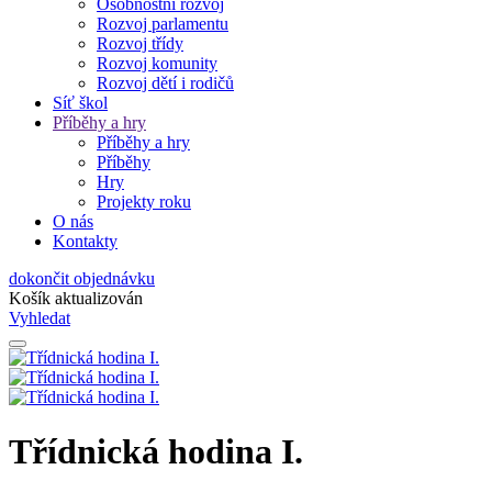
Osobnostní rozvoj
Rozvoj parlamentu
Rozvoj třídy
Rozvoj komunity
Rozvoj dětí i rodičů
Síť škol
Příběhy a hry
Příběhy a hry
Příběhy
Hry
Projekty roku
O nás
Kontakty
dokončit objednávku
Košík aktualizován
Vyhledat
Třídnická hodina I.