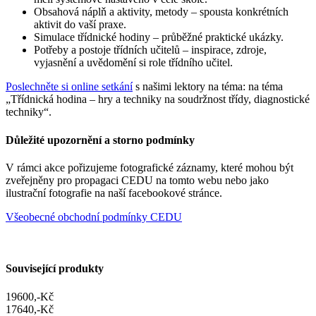
Obsahová náplň a aktivity, metody – spousta konkrétních
aktivit do vaší praxe.
Simulace třídnické hodiny – průběžné praktické ukázky.
Potřeby a postoje třídních učitelů – inspirace, zdroje,
vyjasnění a uvědomění si role třídního učitel.
Poslechněte si online setkání
s našimi lektory na téma: na téma
„Třídnická hodina – hry a techniky na soudržnost třídy, diagnostické
techniky“.
Důležité upozornění a storno podmínky
V rámci akce pořizujeme fotografické záznamy, které mohou být
zveřejněny pro propagaci CEDU na tomto webu nebo jako
ilustrační fotografie na naší facebookové stránce.
Všeobecné obchodní podmínky CEDU
Související produkty
19600,-Kč
17640,-Kč