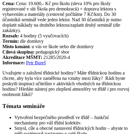
Cena:
Cena: 19.600,- Kč pro školu (sleva 10% pro školy
registrované v síti Škola pro demokracii) + doprava lektora s
vybavením a materiály (cestovné počítáme 7 Kč/km). Do 30
účastníků seminář vede jeden lektor. Nad 30 účastníků je nutno
doplatit náklady na druhého lektora/zaplatit druhý seminář (dle
zakázky).
Rozsah:
4 hodiny (5 vyučovacích)
Termín:
dle domluvy
Místo konání:
u vás ve škole nebo dle domluvy
Cílová skupina:
pedagogický sbor
Akreditace MŠMT:
21285/2020-4
Informace:
Petr Bureš
Uvažujete o založení třídnické hodiny? Máte třídnickou hodinu a
chcete, aby byla více zaměřena na vztahy mezi žáky? Rádi byste
poskytli inspiraci učitelům v aktivitách vhodných na třídnickou
hodinu? Hledáte nástroj pro zlepšení atmosféry ve třídě i pro rozvoj
osobnosti žáků?
Témata semináře
Vytvoření bezpečného prostředí ve třídě – funkční
mechanismy pro váš třídní kolektiv.
Smysl, cíle a obecné nastavení třídnických hodin – abyste to
měli systémově nastaveno v celé škole.