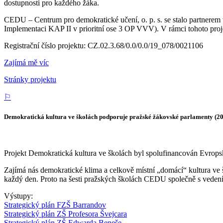
dostupnosti pro každého žáka.
CEDU – Centrum pro demokratické učení, o. p. s. se stalo partnerem
Implementaci KAP II v prioritní ose 3 OP VVV). V rámci tohoto proj
Registrační číslo projektu: CZ.02.3.68/0.0/0.0/19_078/0021106
Zajímá mě víc
Stránky projektu
⚐
Demokratická kultura ve školách podporuje pražské žákovské parlamenty (
Projekt Demokratická kultura ve školách byl spolufinancován Evropsk
Zajímá nás demokratické klima a celkově místní „domácí“ kultura ve š
každý den. Proto na šesti pražských školách CEDU společně s vedením
Výstupy:
Strategický plán FZŠ Barrandov
Strategický plán ZŠ Profesora Švejcara
Strategický plán ZŠ Edwarda Beneše