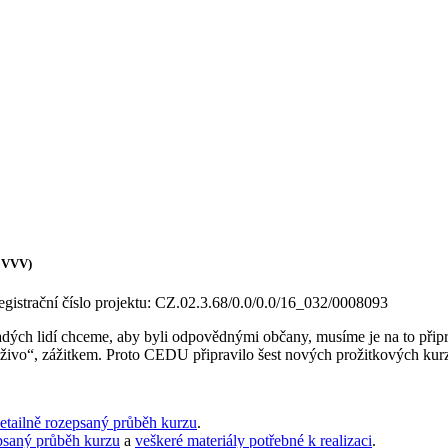
P VVV)
gistrační číslo projektu: CZ.02.3.68/0.0/0.0/16_032/0008093
ch lidí chceme, aby byli odpovědnými občany, musíme je na to připravi
aživo“, zážitkem. Proto CEDU připravilo šest nových prožitkových kur
etailně rozepsaný průběh kurzu
.
psaný průběh kurzu
a
veškeré materiály potřebné k realizaci
.