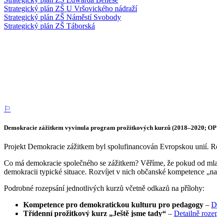
Strategický plán ZŠ U Vršovického nádraží
Strategický plán ZŠ Náměstí Svobody
Strategický plán ZŠ Táborská
⚐
Demokracie zážitkem vyvinula program prožitkových kurzů (2018–2020; O
Projekt Demokracie zážitkem byl spolufinancován Evropskou unií. Re
Co má demokracie společného se zážitkem? Věříme, že pokud od mladý
demokracii typické situace. Rozvíjet v nich občanské kompetence „n
Podrobné rozepsání jednotlivých kurzů včetně odkazů na přílohy:
Kompetence pro demokratickou kulturu pro pedagogy
–
D
Třídenní prožitkový kurz „Ještě jsme tady“
–
Detailně roze