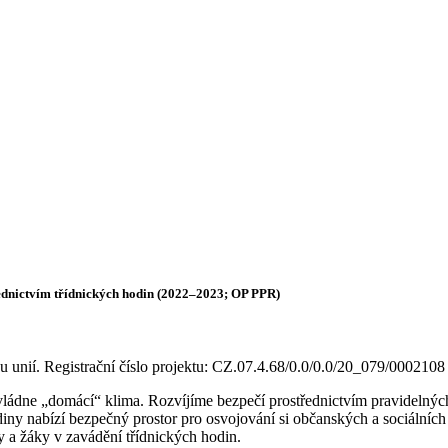
řednictvím třídnických hodin (2022–2023; OP PPR)
u unií. Registrační číslo projektu: CZ.07.4.68/0.0/0.0/20_079/0002108
ládne „domácí“ klima. Rozvíjíme bezpečí prostřednictvím pravidelných tř
diny nabízí bezpečný prostor pro osvojování si občanských a sociálníc
 a žáky v zavádění třídnických hodin.