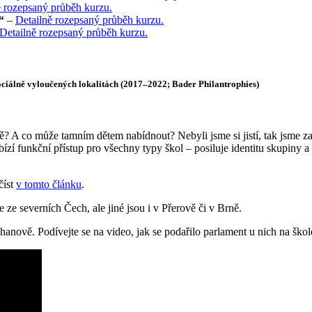
ě rozepsaný průběh kurzu.
“
–
Detailně rozepsaný průběh kurzu.
Detailně rozepsaný průběh kurzu.
ciálně vyloučených lokalitách (2017–2022; Bader Philantrophies)
tě? A co může tamním dětem nabídnout? Nebyli jsme si jistí, tak jsme 
í funkční přístup pro všechny typy škol – posiluje identitu skupiny a d
číst
v tomto článku
.
 ze severních Čech, ale jiné jsou i v Přerově či v Brně.
anově. Podívejte se na video, jak se podařilo parlament u nich na ško