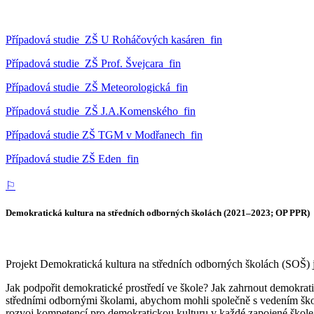
Případová studie_ZŠ U Roháčových kasáren_fin
Případová studie_ZŠ Prof. Švejcara_fin
Případová studie_ZŠ Meteorologická_fin
Případová studie_ZŠ J.A.Komenského_fin
Případová studie ZŠ TGM v Modřanech_fin
Případová studie ZŠ Eden_fin
⚐
Demokratická kultura na středních odborných školách (2021–2023; OP PPR)
Projekt Demokratická kultura na středních odborných školách (SOŠ)
Jak podpořit demokratické prostředí ve škole? Jak zahrnout demokratic
středními odbornými školami, abychom mohli společně s vedením škol
rozvoj kompetencí pro demokratickou kulturu v každé zapojené škole