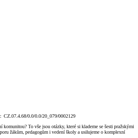
tu: CZ.07.4.68/0.0/0.0/20_079/0002129
ní komunitou? To vše jsou otázky, které si klademe se šesti pražskými
odporu žákům, pedagogům i vedení školy a usilujeme o komplexní