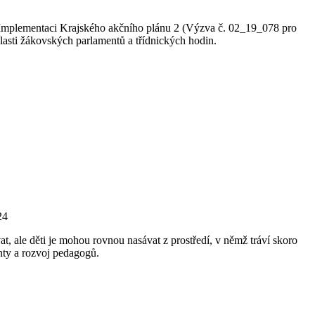
ři Implementaci Krajského akčního plánu 2 (Výzva č. 02_19_078 pro
asti žákovských parlamentů a třídnických hodin.
24
, ale děti je mohou rovnou nasávat z prostředí, v němž tráví skoro
nty a rozvoj pedagogů.