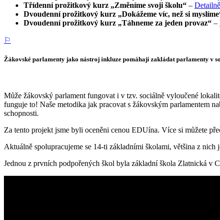
Třídenní prožitkový kurz „Změníme svoji školu“
–
Detailn
Dvoudenní prožitkový kurz „Dokážeme víc, než si myslíme
Dvoudenní prožitkový kurz „Táhneme za jeden provaz“
–
⚐
Žákovské parlamenty jako nástroj inkluze pomáhají zakládat parlamenty v so
Může žákovský parlament fungovat i v tzv. sociálně vyloučené lokali
funguje to! Naše metodika jak pracovat s žákovským parlamentem nabíz
schopnosti.
Za tento projekt jsme byli oceněni cenou EDUína. Více si můžete pře
Aktuálně spolupracujeme se 14-ti základními školami, většina z nich je
Jednou z prvních podpořených škol byla základní škola Zlatnická v Ch