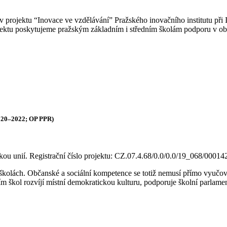
 v projektu “Inovace ve vzdělávání” Pražského inovačního institutu p
ektu poskytujeme pražským základním i středním školám podporu v obl
2020–2022; OP PPR)
ou unií. Registrační číslo projektu: CZ.07.4.68/0.0/0.0/19_068/00014
kolách. Občanské a sociální kompetence se totiž nemusí přímo vyučovat
 škol rozvíjí místní demokratickou kulturu, podporuje školní parlame