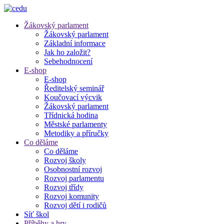
Žákovský parlament
Žákovský parlament
Základní informace
Jak ho založit?
Sebehodnocení
E-shop
E-shop
Ředitelský seminář
Koučovací výcvik
Žákovský parlament
Třídnická hodina
Městské parlamenty
Metodiky a příručky
Co děláme
Co děláme
Rozvoj školy
Osobnostní rozvoj
Rozvoj parlamentu
Rozvoj třídy
Rozvoj komunity
Rozvoj dětí i rodičů
Síť škol
Příběhy a hry