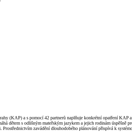
 Prahy (KAP) a s pomocí 42 partnerů naplňuje konkrétní opatření KAP a
há dětem s odlišným mateřským jazykem a jejich rodinám úspěšně projí
mi. Prostřednictvím zavádění dlouhodobého plánování přispívá k systémo