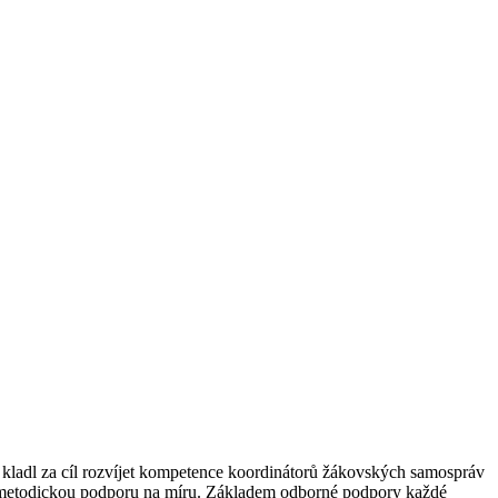
kladl za cíl rozvíjet kompetence koordinátorů žákovských samospráv
vní metodickou podporu na míru. Základem odborné podpory každé