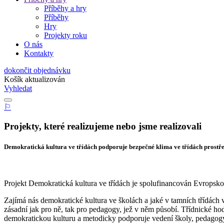
Příběhy a hry
Příběhy
Hry
Projekty roku
O nás
Kontakty
dokončit objednávku
Košík aktualizován
Vyhledat
⚐
Projekty, které realizujeme nebo jsme realizovali
Demokratická kultura ve třídách podporuje bezpečné klima ve třídách prost
Projekt Demokratická kultura ve třídách je spolufinancován Evropsko
Zajímá nás demokratické kultura ve školách a jaké v tamních třídách v
zásadní jak pro ně, tak pro pedagogy, jež v něm působí. Třídnické ho
demokratickou kulturu a metodicky podporuje vedení školy, pedagogy