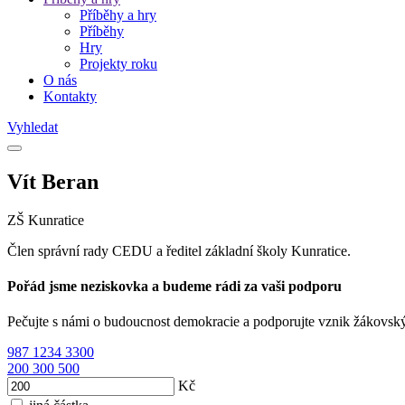
Příběhy a hry
Příběhy
Hry
Projekty roku
O nás
Kontakty
Vyhledat
Vít Beran
ZŠ Kunratice
Člen správní rady CEDU a ředitel základní školy Kunratice.
Pořád jsme neziskovka a budeme rádi za vaši podporu
Pečujte s námi o budoucnost demokracie a podporujte vznik žákovsk
987
1234
3300
200
300
500
Kč