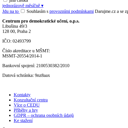
jiná částka
jednorázově
měsíčně
▾
Jdu na to
Souhlasím s
provozními podmínkami
Darujme.cz a se zpr
Centrum pro demokratické učení, o.p.s.
Libušina 49/3
128 00, Praha 2
IČO: 02493799
Číslo akreditace u MŠMT:
MSMT-20554/2014-1
Bankovní spojení: 2100530382/2010
Datová schránka: 9nz8aax
Kontakty
Konzultační centra
Více o CEDU
Příběhy a hry
GDPR – ochrana osobních údajů
Ke stažení