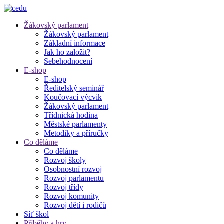
Žákovský parlament
Žákovský parlament
Základní informace
Jak ho založit?
Sebehodnocení
E-shop
E-shop
Ředitelský seminář
Koučovací výcvik
Žákovský parlament
Třídnická hodina
Městské parlamenty
Metodiky a příručky
Co děláme
Co děláme
Rozvoj školy
Osobnostní rozvoj
Rozvoj parlamentu
Rozvoj třídy
Rozvoj komunity
Rozvoj dětí i rodičů
Síť škol
Příběhy a hry