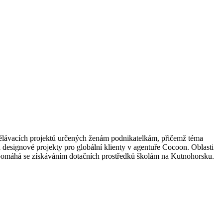
vzdělávacích projektů určených ženám podnikatelkám, přičemž téma
a designové projekty pro globální klienty v agentuře Cocoon. Oblasti
a pomáhá se získáváním dotačních prostředků školám na Kutnohorsku.