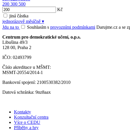
200
300
500
Kč
jiná částka
jednorázově
měsíčně
▾
Jdu na to
Souhlasím s
provozními podmínkami
Darujme.cz a se zpr
Centrum pro demokratické učení, o.p.s.
Libušina 49/3
128 00, Praha 2
IČO: 02493799
Číslo akreditace u MŠMT:
MSMT-20554/2014-1
Bankovní spojení: 2100530382/2010
Datová schránka: 9nz8aax
Kontakty
Konzultační centra
Více o CEDU
Příběhy a hry