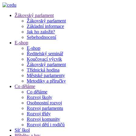
Žákovský parlament
Žákovský parlament
Základní informace
Jak ho založit?
Sebehodnocení
E-shop
E-shop
Ředitelský seminář
Koučovací výcvik
Žákovský parlament
Třídnická hodina
Městské parlamenty
Metodiky a příručky
Co děláme
Co děláme
Rozvoj školy
Osobnostní rozvoj
Rozvoj parlamentu
Rozvoj třídy
Rozvoj komunity
Rozvoj dětí i rodičů
Síť škol
Příběhy a hry