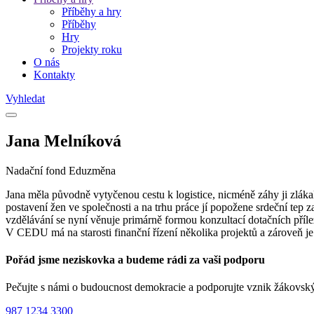
Příběhy a hry
Příběhy
Hry
Projekty roku
O nás
Kontakty
Vyhledat
Jana Melníková
Nadační fond Eduzměna
Jana měla původně vytyčenou cestu k logistice, nicméně záhy ji zláka
postavení žen ve společnosti a na trhu práce jí popožene srdeční tep
vzdělávání se nyní věnuje primárně formou konzultací dotačních pří
V CEDU má na starosti finanční řízení několika projektů a zároveň 
Pořád jsme neziskovka a budeme rádi za vaši podporu
Pečujte s námi o budoucnost demokracie a podporujte vznik žákovsk
987
1234
3300