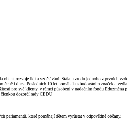
la oblast rozvoje lidí a vzdělávání. Stála u zrodu jednoho z prvních 
 zaručeně i dnes. Posledních 10 let pomáhala s budováním značek a vedl
ležitostí pro své klienty, v rámci působení v nadačním fondu Eduzměn
je členkou dozorčí rady CEDU.
ých parlamentů, které pomáhají dětem vyrůstat v odpovědné občany.