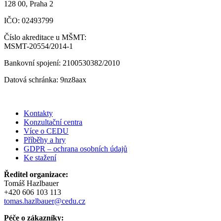
128 00, Praha 2
IČO: 02493799
Číslo akreditace u MŠMT:
MSMT-20554/2014-1
Bankovní spojení: 2100530382/2010
Datová schránka: 9nz8aax
Kontakty
Konzultační centra
Více o CEDU
Příběhy a hry
GDPR – ochrana osobních údajů
Ke stažení
Ředitel organizace:
Tomáš Hazlbauer
+420 606 103 113
tomas.hazlbauer@cedu.cz
Péče o zákazníky: