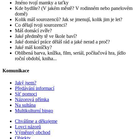
Jméno tvojí mamky a taťky
Kde bydlíte? (V jakém městě? V rodinném nebo panelovém
domě)
Kolik máš sourozenců? Jak se jmenují, kolik jim je let?
Co dělají tvoji sourozenci?
Máš domácí zvíře?
Jaké předměty tě ve škole baví?
Jaké domácí práce děláš rád a jaké nerad a proč?
Jaké máš koníčky?
Oblíbená barva, knížka, film, seriál, počítačová hra, jídlo
roční období, kniha...
Komunikace
Jaký jsem?
Předávání informací
Síť pomoci
Názorová přímka
Na sultána
Multikulturní bingo
Chválíme a děkujeme
Lovci názorů
Výměnný obchod
Objekty