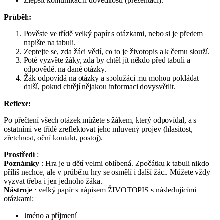
Zlepšit komunikační dovednosti (prezentaci).
Průběh:
Pověste ve třídě velký papír s otázkami, nebo si je předem
napište na tabuli.
Zeptejte se, zda žáci vědí, co to je životopis a k čemu slouží.
Poté vyzvěte žáky, zda by chtěl jít někdo před tabuli a
odpovědět na dané otázky.
Žák odpovídá na otázky a spolužáci mu mohou pokládat
další, pokud chtějí nějakou informaci dovysvětlit.
Reflexe:
Po přečtení všech otázek můžete s žákem, který odpovídal, a s
ostatními ve třídě zreflektovat jeho mluvený projev (hlasitost,
zřetelnost, oční kontakt, postoj).
Prostředí
:
Poznámky
: Hra je u dětí velmi oblíbená. Zpočátku k tabuli nikdo
příliš nechce, ale v průběhu hry se osmělí i další žáci. Můžete vždy
vyzvat třeba i jen jednoho žáka.
Nástroje
: velký papír s nápisem ŽIVOTOPIS s následujícími
otázkami:
Jméno a příjmení