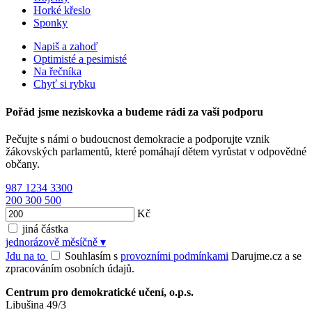
Horké křeslo
Sponky
Napiš a zahoď
Optimisté a pesimisté
Na řečníka
Chyť si rybku
Pořád jsme neziskovka a budeme rádi za vaši podporu
Pečujte s námi o budoucnost demokracie a podporujte vznik
žákovských parlamentů, které pomáhají dětem vyrůstat v odpovědné
občany.
987
1234
3300
200
300
500
Kč
jiná částka
jednorázově
měsíčně
▾
Jdu na to
Souhlasím s
provozními podmínkami
Darujme.cz a se
zpracováním osobních údajů.
Centrum pro demokratické učení, o.p.s.
Libušina 49/3