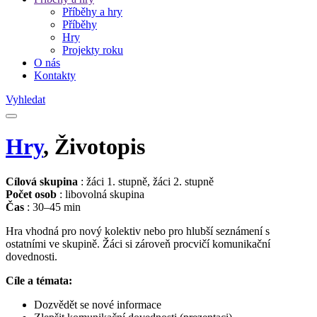
Příběhy a hry
Příběhy
Hry
Projekty roku
O nás
Kontakty
Vyhledat
Hry
, Životopis
Cílová skupina
: žáci 1. stupně, žáci 2. stupně
Počet osob
: libovolná skupina
Čas
: 30–45 min
Hra vhodná pro nový kolektiv nebo pro hlubší seznámení s
ostatními ve skupině. Žáci si zároveň procvičí komunikační
dovednosti.
Cíle a témata:
Dozvědět se nové informace