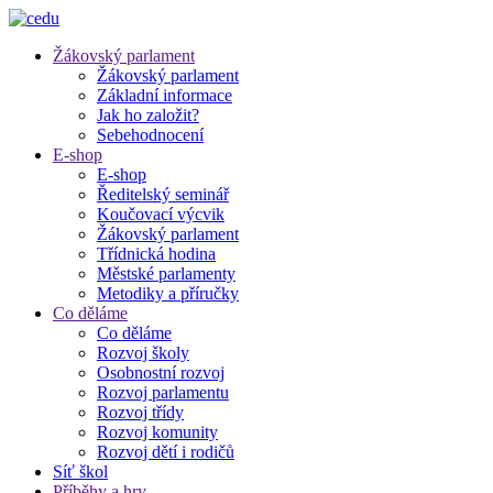
Žákovský parlament
Žákovský parlament
Základní informace
Jak ho založit?
Sebehodnocení
E-shop
E-shop
Ředitelský seminář
Koučovací výcvik
Žákovský parlament
Třídnická hodina
Městské parlamenty
Metodiky a příručky
Co děláme
Co děláme
Rozvoj školy
Osobnostní rozvoj
Rozvoj parlamentu
Rozvoj třídy
Rozvoj komunity
Rozvoj dětí i rodičů
Síť škol
Příběhy a hry