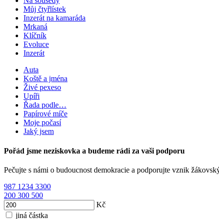
Na sousedy
Můj čtyřlístek
Inzerát na kamaráda
Mrkaná
Klíčník
Evoluce
Inzerát
Auta
Koště a jména
Živé pexeso
Upíři
Řada podle…
Papírové míče
Moje počasí
Jaký jsem
Pořád jsme neziskovka a budeme rádi za vaši podporu
Pečujte s námi o budoucnost demokracie a podporujte vznik žákovsk
987
1234
3300
200
300
500
Kč
jiná částka