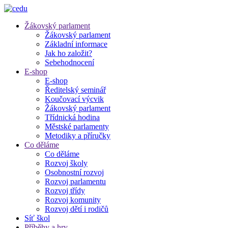
Žákovský parlament
Žákovský parlament
Základní informace
Jak ho založit?
Sebehodnocení
E-shop
E-shop
Ředitelský seminář
Koučovací výcvik
Žákovský parlament
Třídnická hodina
Městské parlamenty
Metodiky a příručky
Co děláme
Co děláme
Rozvoj školy
Osobnostní rozvoj
Rozvoj parlamentu
Rozvoj třídy
Rozvoj komunity
Rozvoj dětí i rodičů
Síť škol
Příběhy a hry