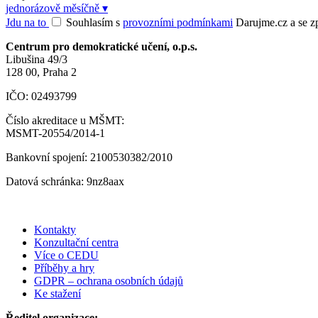
jednorázově
měsíčně
▾
Jdu na to
Souhlasím s
provozními podmínkami
Darujme.cz a se zpr
Centrum pro demokratické učení, o.p.s.
Libušina 49/3
128 00, Praha 2
IČO: 02493799
Číslo akreditace u MŠMT:
MSMT-20554/2014-1
Bankovní spojení: 2100530382/2010
Datová schránka: 9nz8aax
Kontakty
Konzultační centra
Více o CEDU
Příběhy a hry
GDPR – ochrana osobních údajů
Ke stažení
Ředitel organizace: