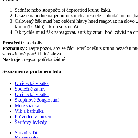
Sedněte nebo stoupněte si doprostřed kruhu žáků.
Ukažte náhodně na jednoho z nich a řekněte „jahoda“ nebo „ba
Oslovený žák musí bez otáčení hlavy hned reagovat: na slovo „j
kruhu (i s židlí) a kruh se zmenší.
Jak rychle musí žák zareagovat, aniž by ztratil bod, závisí na cit
Prostředí
: kdekoliv
Poznámky
: Dejte pozor, aby se žáci, kteří odešli z kruhu nezačali 
samozřejmě použít i jiná slova.
Nástroje
: nejsou potřeba žádné
Seznámení a prolomení ledu
Umělecká vizitka
Společné zájmy
Umělecká vizitka
Skupinové žonglování
Moje vizitka
Vlk a karkulka
Průvodce v muzeu
Šerifovy hvězdy
Slovní salát