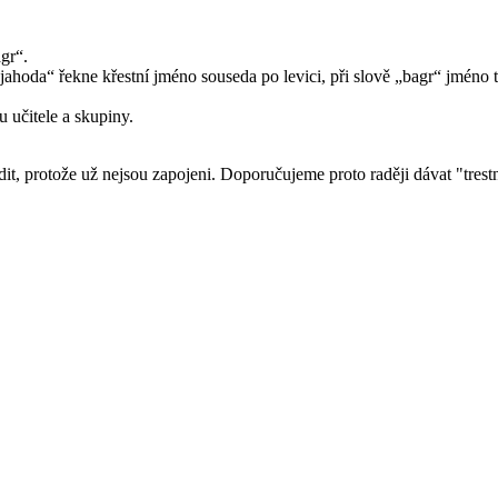
gr“.
ahoda“ řekne křestní jméno souseda po levici, při slově „bagr“ jméno t
u učitele a skupiny.
nudit, protože už nejsou zapojeni. Doporučujeme proto raději dávat "tre