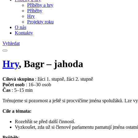
Příběhy a hry
Příběhy
Hry
Projekty roku
O nás
Kontakty
Vyhledat
Hry
, Bagr – jahoda
Cílová skupina
: žáci 1. stupně, žáci 2. stupně
Počet osob
: 16–30 osob
Čas
: 5–15 min
Trénujeme si pozornost a ještě si procvičíme jména spolužáků. Lze v
Cíle a témata:
Rozehřát se před další činností.
Vyzkoušet, zda už si členové parlamentu pamatují jména ostatn
Průběh
: