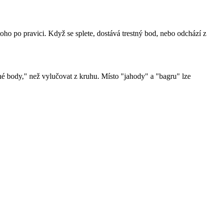
oho po pravici. Když se splete, dostává trestný bod, nebo odchází z
stné body," než vylučovat z kruhu. Místo "jahody" a "bagru" lze