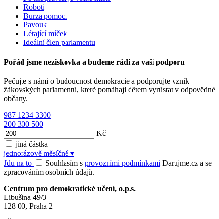
Roboti
Burza pomoci
Pavouk
Létající míček
Ideální člen parlamentu
Pořád jsme neziskovka a budeme rádi za vaši podporu
Pečujte s námi o budoucnost demokracie a podporujte vznik
žákovských parlamentů, které pomáhají dětem vyrůstat v odpovědné
občany.
987
1234
3300
200
300
500
Kč
jiná částka
jednorázově
měsíčně
▾
Jdu na to
Souhlasím s
provozními podmínkami
Darujme.cz a se
zpracováním osobních údajů.
Centrum pro demokratické učení, o.p.s.
Libušina 49/3
128 00, Praha 2