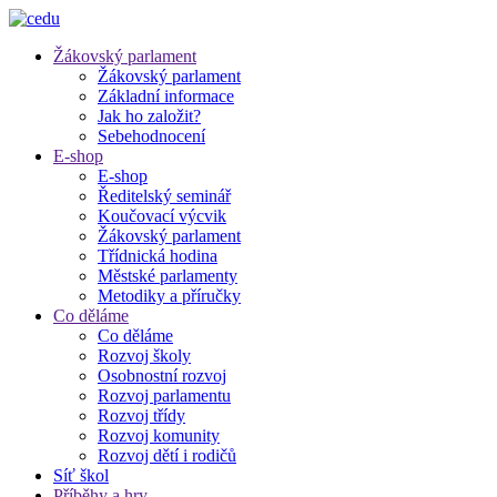
Žákovský parlament
Žákovský parlament
Základní informace
Jak ho založit?
Sebehodnocení
E-shop
E-shop
Ředitelský seminář
Koučovací výcvik
Žákovský parlament
Třídnická hodina
Městské parlamenty
Metodiky a příručky
Co děláme
Co děláme
Rozvoj školy
Osobnostní rozvoj
Rozvoj parlamentu
Rozvoj třídy
Rozvoj komunity
Rozvoj dětí i rodičů
Síť škol
Příběhy a hry