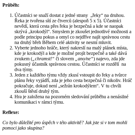
Průběh:
Účastníci se snaží dostat z jedné strany „řeky“ na druhou.
Řeka je tvořena sítí ze čtverců (alespoň 5 x 5). Účastníci
nevědí, která cesta přes řeku je bezpečná a kde se naopak
skrývá „krokodýl“. Smyslem je zkoušet jednotlivé možnosti a
podle principu pokus a omyl co nejdříve najít správnou cestu
na druhý břeh Během celé aktivity se nesmí mluvit.
Vyberte jednoho hráče, který nakreslí na malý plánek místa,
kde je krokodýl a kde je možné projít bezpečně a také dává
zvukem (
„chramst!“
či slovem
„ano/ne“
) najevo, zda jde
pokusný účastník správnou cestou. Účastníci se rozdělí na
dva týmy.
Jeden z každého týmu vždy zkusí vstoupit do řeky a tvůrce
plánu řeky vyjádří, zda je jeho cesta bezpečná či nikoliv. Hráč
pokračuje, dokud není „sežrán krokodýlem“. V tu chvíli
zkouší štěstí druhý tým.
Hra je založena na pozorném sledování průběhu a nenásilné
komunikaci v rámci týmu.
Reflexe:
Co bylo důležité pro úspěch v této aktivitě? Jak jste si v tom mohli
pomoci jako skupina?