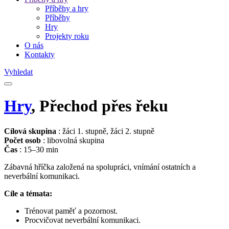
Příběhy a hry
Příběhy
Hry
Projekty roku
O nás
Kontakty
Vyhledat
Hry
, Přechod přes řeku
Cílová skupina
: žáci 1. stupně, žáci 2. stupně
Počet osob
: libovolná skupina
Čas
: 15–30 min
Zábavná hříčka založená na spolupráci, vnímání ostatních a
neverbální komunikaci.
Cíle a témata:
Trénovat paměť a pozornost.
Procvičovat neverbální komunikaci.