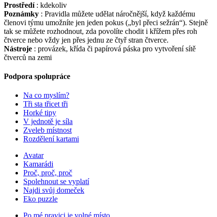
Prostředí
: kdekoliv
Poznámky
: Pravidla můžete udělat náročnější, když každému
členovi týmu umožníte jen jeden pokus („byl přeci sežrán“). Stejně
tak se můžete rozhodnout, zda povolíte chodit i křížem přes roh
čtverce nebo vždy jen přes jednu ze čtyř stran čtverce.
Nástroje
: provázek, křída či papírová páska pro vytvoření sítě
čtverců na zemi
Podpora spolupráce
Na co myslím?
Tři sta třicet tři
Horké tipy
V jednotě je síla
Zveleb místnost
Rozdělení kartami
Avatar
Kamarádi
Proč, proč, proč
Spolehnout se vyplatí
Najdi svůj domeček
Eko puzzle
Po mé pravici je volné místo