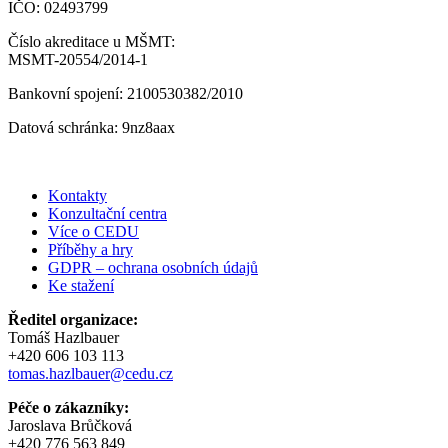
IČO: 02493799
Číslo akreditace u MŠMT:
MSMT-20554/2014-1
Bankovní spojení: 2100530382/2010
Datová schránka: 9nz8aax
Kontakty
Konzultační centra
Více o CEDU
Příběhy a hry
GDPR – ochrana osobních údajů
Ke stažení
Ředitel organizace:
Tomáš Hazlbauer
+420 606 103 113
tomas.hazlbauer@cedu.cz
Péče o zákazníky:
Jaroslava Brůčková
+420 776 563 849