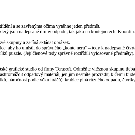
 třídění a se zavřenýma očima vytáhne jeden předmět.
terý jsou nadepsané druhy odpadu, tak jako na kontejnerech. Koordinátor,
své skupiny a začíná skládat obrázek.
bice, aby ho umístil do správného „kontejneru“ – tedy k nadepsané čtvrt
ílků puzzle. (Její členové tedy správně roztřídili vylosované předměty).
tské grafické studio od firmy Terasoft. Odměňte vítěznou skupinu třeba 
shromáždit odpadový materiál, jen jim nesmíte prozradit, k čemu bude 
 dílků, náročnost podle věku hráčů), krabice plná různého odpadu, č