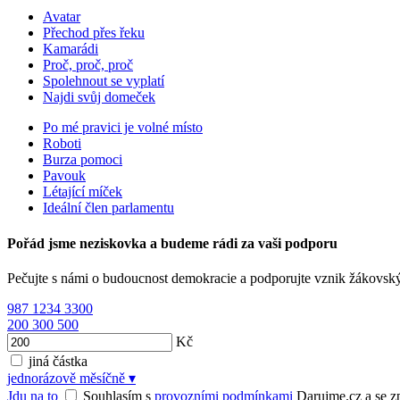
Avatar
Přechod přes řeku
Kamarádi
Proč, proč, proč
Spolehnout se vyplatí
Najdi svůj domeček
Po mé pravici je volné místo
Roboti
Burza pomoci
Pavouk
Létající míček
Ideální člen parlamentu
Pořád jsme neziskovka a budeme rádi za vaši podporu
Pečujte s námi o budoucnost demokracie a podporujte vznik žákovsk
987
1234
3300
200
300
500
Kč
jiná částka
jednorázově
měsíčně
▾
Jdu na to
Souhlasím s
provozními podmínkami
Darujme.cz a se zpr