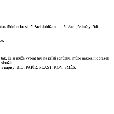
 třídní nebo starší žáci dohlíží na to, že žáci předměty třídí
ce.
tak, že si může vybrat hru na příští schůzku, může nakreslit obrázek
sloužit.
tvrtky s nápisy: BIO, PAPÍR, PLAST, KOV, SMĚS.