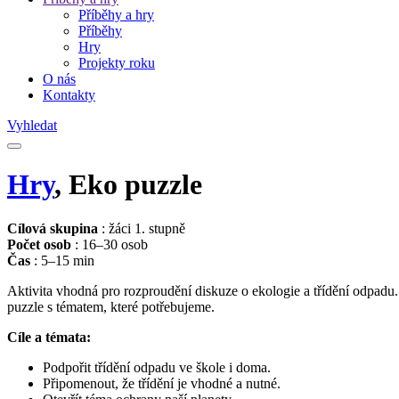
Příběhy a hry
Příběhy
Hry
Projekty roku
O nás
Kontakty
Vyhledat
Hry
, Eko puzzle
Cílová skupina
: žáci 1. stupně
Počet osob
: 16–30 osob
Čas
: 5–15 min
Aktivita vhodná pro rozproudění diskuze o ekologie a třídění odpadu.
puzzle s tématem, které potřebujeme.
Cíle a témata:
Podpořit třídění odpadu ve škole i doma.
Připomenout, že třídění je vhodné a nutné.