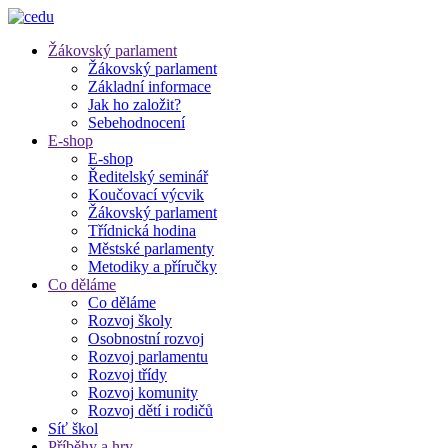
Žákovský parlament
Žákovský parlament
Základní informace
Jak ho založit?
Sebehodnocení
E-shop
E-shop
Ředitelský seminář
Koučovací výcvik
Žákovský parlament
Třídnická hodina
Městské parlamenty
Metodiky a příručky
Co děláme
Co děláme
Rozvoj školy
Osobnostní rozvoj
Rozvoj parlamentu
Rozvoj třídy
Rozvoj komunity
Rozvoj dětí i rodičů
Síť škol
Příběhy a hry