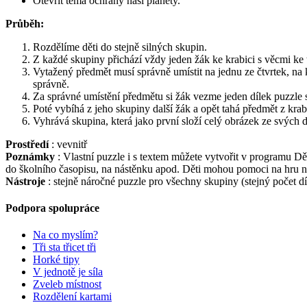
Otevřít téma ochrany naší planety.
Průběh:
Rozdělíme děti do stejně silných skupin.
Z každé skupiny přichází vždy jeden žák ke krabici s věcmi ke
Vytažený předmět musí správně umístit na jednu ze čtvrtek, na k
správně.
Za správné umístění předmětu si žák vezme jeden dílek puzzle 
Poté vybíhá z jeho skupiny další žák a opět tahá předmět z kra
Vyhrává skupina, která jako první složí celý obrázek ze svých d
Prostředí
: vevnitř
Poznámky
: Vlastní puzzle i s textem můžete vytvořit v programu Dě
do školního časopisu, na nástěnku apod. Děti mohou pomoci na hru na
Nástroje
: stejně náročné puzzle pro všechny skupiny (stejný počet
Podpora spolupráce
Na co myslím?
Tři sta třicet tři
Horké tipy
V jednotě je síla
Zveleb místnost
Rozdělení kartami