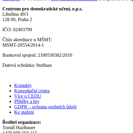
Centrum pro demokratické učení, o.p.s.
Libušina 49/3
128 00, Praha 2
IČO: 02493799
Číslo akreditace u MŠMT:
MSMT-20554/2014-1
Bankovní spojení: 2100530382/2010
Datová schránka: 9nz8aax
Kontakty
Konzultační centra
Více o CEDU
Příběhy a hry
GDPR – ochrana osobních údajů
Ke stažení
Ředitel organizace:
Tomáš Hazlbauer
+420 606 103 113