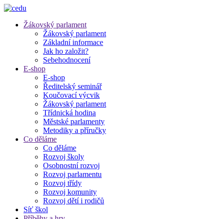
Žákovský parlament
Žákovský parlament
Základní informace
Jak ho založit?
Sebehodnocení
E-shop
E-shop
Ředitelský seminář
Koučovací výcvik
Žákovský parlament
Třídnická hodina
Městské parlamenty
Metodiky a příručky
Co děláme
Co děláme
Rozvoj školy
Osobnostní rozvoj
Rozvoj parlamentu
Rozvoj třídy
Rozvoj komunity
Rozvoj dětí i rodičů
Síť škol
Příběhy a hry