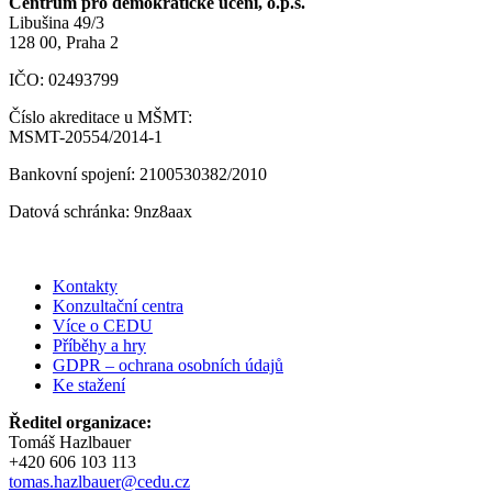
Centrum pro demokratické učení, o.p.s.
Libušina 49/3
128 00, Praha 2
IČO: 02493799
Číslo akreditace u MŠMT:
MSMT-20554/2014-1
Bankovní spojení: 2100530382/2010
Datová schránka: 9nz8aax
Kontakty
Konzultační centra
Více o CEDU
Příběhy a hry
GDPR – ochrana osobních údajů
Ke stažení
Ředitel organizace:
Tomáš Hazlbauer
+420 606 103 113
tomas.hazlbauer@cedu.cz