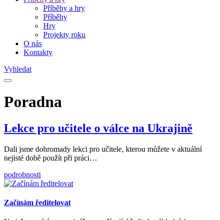
Příběhy a hry
Příběhy
Hry
Projekty roku
O nás
Kontakty
Vyhledat
Poradna
Lekce pro učitele o válce na Ukrajině
Dali jsme dohromady lekci pro učitele, kterou můžete v aktuální
nejisté době použít při práci…
podrobnosti
Začínám ředitelovat