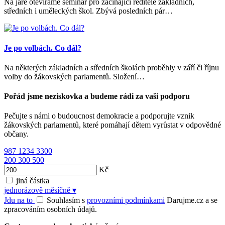
Na jaře otevíráme seminář pro začínající ředitele základních,
středních i uměleckých škol. Zbývá posledních pár…
Je po volbách. Co dál?
Na některých základních a středních školách proběhly v září či říjnu
volby do žákovských parlamentů. Složení…
Pořád jsme neziskovka a budeme rádi za vaši podporu
Pečujte s námi o budoucnost demokracie a podporujte vznik
žákovských parlamentů, které pomáhají dětem vyrůstat v odpovědné
občany.
987
1234
3300
200
300
500
Kč
jiná částka
jednorázově
měsíčně
▾
Jdu na to
Souhlasím s
provozními podmínkami
Darujme.cz a se
zpracováním osobních údajů.