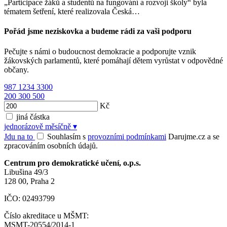
„Participace žáků a studentů na fungování a rozvoji školy“ byla
tématem šetření, které realizovala Česká…
Pořád jsme neziskovka a budeme rádi za vaši podporu
Pečujte s námi o budoucnost demokracie a podporujte vznik
žákovských parlamentů, které pomáhají dětem vyrůstat v odpovědné
občany.
987
1234
3300
200
300
500
Kč
jiná částka
jednorázově
měsíčně
▾
Jdu na to
Souhlasím s
provozními podmínkami
Darujme.cz a se
zpracováním osobních údajů.
Centrum pro demokratické učení, o.p.s.
Libušina 49/3
128 00, Praha 2
IČO: 02493799
Číslo akreditace u MŠMT:
MSMT-20554/2014-1