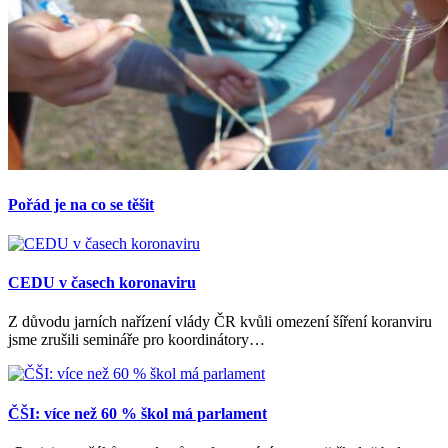
Pořád je na co se těšit
CEDU v časech koronaviru
Z důvodu jarních nařízení vlády ČR kvůli omezení šíření koranviru
jsme zrušili semináře pro koordinátory…
ČŠI: více než 60 % škol má parlament