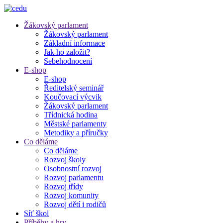
Žákovský parlament
Žákovský parlament
Základní informace
Jak ho založit?
Sebehodnocení
E-shop
E-shop
Ředitelský seminář
Koučovací výcvik
Žákovský parlament
Třídnická hodina
Městské parlamenty
Metodiky a příručky
Co děláme
Co děláme
Rozvoj školy
Osobnostní rozvoj
Rozvoj parlamentu
Rozvoj třídy
Rozvoj komunity
Rozvoj dětí i rodičů
Síť škol
Příběhy a hry