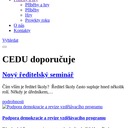
Příběhy a hry
Příběhy
Hry
Projekty roku
O nás
Kontakty
Vyhledat
CEDU doporučuje
Nový ředitelský seminář
Čím vším je ředitel školy? Ředitel školy často supluje hned několik
rolí. Někdy je úředníkem,…
podrobnosti
Podpora demokracie a revize vzdělávacího programu