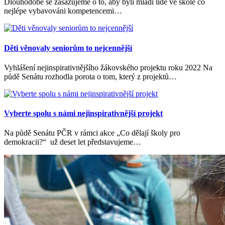
Dlouhodobě se zasazujeme o to, aby byli mladí lidé ve škole co
nejlépe vybavováni kompetencemi…
Děti věnovaly seniorům to nejcennější
Vyhlášení nejinspirativnějšího žákovského projektu roku 2022 Na
půdě Senátu rozhodla porota o tom, který z projektů…
Vyberte spolu s námi nejinspirativnější projekt
Na půdě Senátu PČR v rámci akce „Co dělají školy pro
demokracii?“ už deset let představujeme…