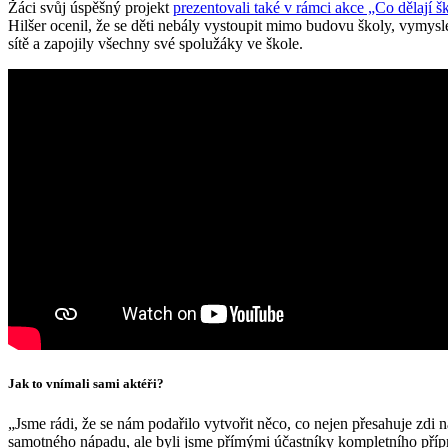
Žáci svůj úspěšný projekt
prezentovali také v rámci akce „Co dělají 
Hilšer ocenil, že se děti nebály vystoupit mimo budovu školy, vymyslel
sítě a zapojily všechny své spolužáky ve škole.
Jak to vnímali sami aktéři?
„Jsme rádi, že se nám podařilo vytvořit něco, co nejen přesahuje zdi naší
samotného nápadu, ale byli jsme přímými účastníky kompletního příp