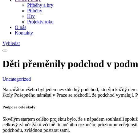
Příběhy a hry
Příběhy
Hry
Projekty roku
O nás
Kontakty
Vyhledat
Děti přeměnily podchod v podm
Uncategorized
Na začátku všeho byl jeden nevzhledný podchod, kterým každý den cho
školy Pošepného náměstí v Praze se rozhodli, že podchod vymalují. Pr
Podpora celé školy
Skvělým startem celého projektu bylo, že s nápadem souhlasili spolužác
celkový záměr žáků včetně finančního rozpočtu, průzkumu veřejnosti a
podchodu, zvládnou postarat sami.