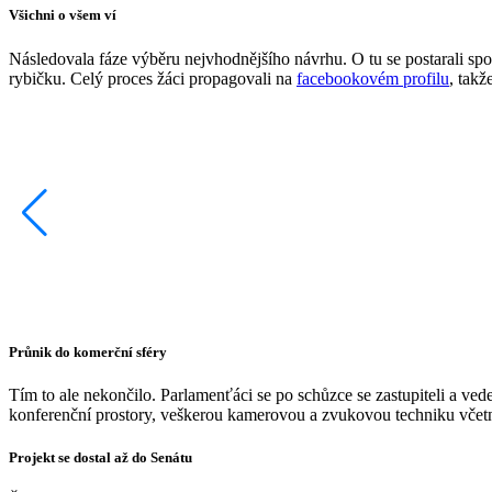
Všichni o všem ví
Následovala fáze výběru nejvhodnějšího návrhu. O tu se postarali sp
rybičku. Celý proces žáci propagovali na
facebookovém profilu
, takž
Průnik do komerční sféry
Tím to ale nekončilo. Parlamenťáci se po schůzce se zastupiteli a ve
konferenční prostory, veškerou kamerovou a zvukovou techniku včetně
Projekt se dostal až do Senátu