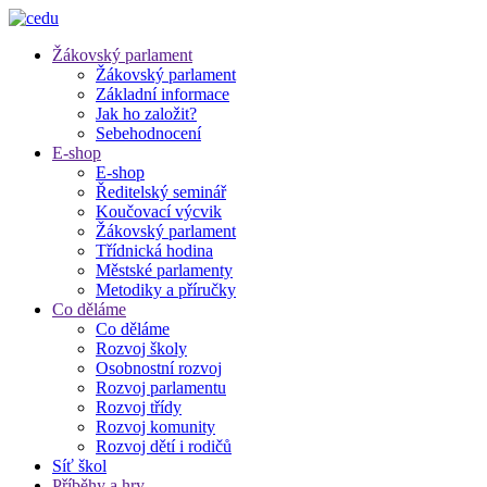
Žákovský parlament
Žákovský parlament
Základní informace
Jak ho založit?
Sebehodnocení
E-shop
E-shop
Ředitelský seminář
Koučovací výcvik
Žákovský parlament
Třídnická hodina
Městské parlamenty
Metodiky a příručky
Co děláme
Co děláme
Rozvoj školy
Osobnostní rozvoj
Rozvoj parlamentu
Rozvoj třídy
Rozvoj komunity
Rozvoj dětí i rodičů
Síť škol
Příběhy a hry