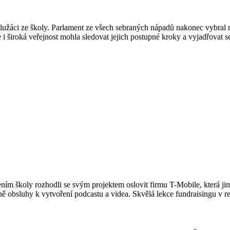
olužáci ze školy. Parlament ze všech sebraných nápadů nakonec vybral 
e i široká veřejnost mohla sledovat jejich postupné kroky a vyjadřovat s
dením školy rozhodli se svým projektem oslovit firmu T-Mobile, která j
 obsluhy k vytvoření podcastu a videa. Skvělá lekce fundraisingu v r