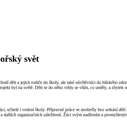
ořský svět
dí děti a jejich rodiče do školy, ale také návštěvníci do blízkého zd
ojekt byl na světě. Děti se do něho vrhly se vším, co uměly, a zbytek 
i, učitelé i vedení školy. Přípravné práce se neobešly bez setkání dětí 
 dalších organizačních záležitostí. Žáci svým nadšením a promyšleným 