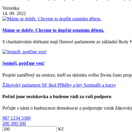
Veronika
14. 09. 2022
Máme se dobře. Chceme to dopřát ostatním dětem.
S charitativními sbírkami mají členové parlamentu ze základní školy
Senioři, pojďme ven!
Projekt zaměřený na seniory, kteří na sklonku svého života často prop
Žákovský parlament
Síť škol
Příběhy a hry
Semináře a kurzy
Pořád jsme neziskovka a budeme rádi za vaši podporu
Pečujte s námi o budoucnost demokracie a podporujte vznik žákovsk
987
1234
3300
200
300
500
Kč