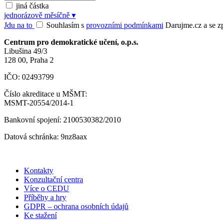
jiná částka
jednorázově
měsíčně
▾
Jdu na to
Souhlasím s
provozními podmínkami
Darujme.cz a se zpr
Centrum pro demokratické učení, o.p.s.
Libušina 49/3
128 00, Praha 2
IČO: 02493799
Číslo akreditace u MŠMT:
MSMT-20554/2014-1
Bankovní spojení: 2100530382/2010
Datová schránka: 9nz8aax
Kontakty
Konzultační centra
Více o CEDU
Příběhy a hry
GDPR – ochrana osobních údajů
Ke stažení