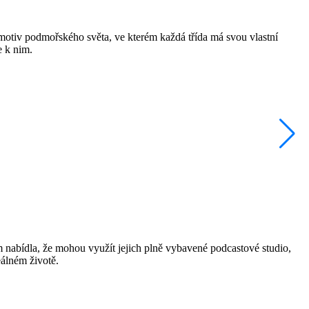
motiv podmořského světa, ve kterém každá třída má svou vlastní
e k nim.
im nabídla, že mohou využít jejich plně vybavené podcastové studio,
eálném životě.