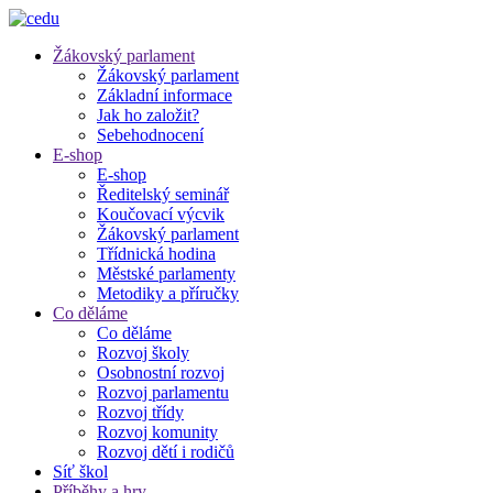
Žákovský parlament
Žákovský parlament
Základní informace
Jak ho založit?
Sebehodnocení
E-shop
E-shop
Ředitelský seminář
Koučovací výcvik
Žákovský parlament
Třídnická hodina
Městské parlamenty
Metodiky a příručky
Co děláme
Co děláme
Rozvoj školy
Osobnostní rozvoj
Rozvoj parlamentu
Rozvoj třídy
Rozvoj komunity
Rozvoj dětí i rodičů
Síť škol
Příběhy a hry