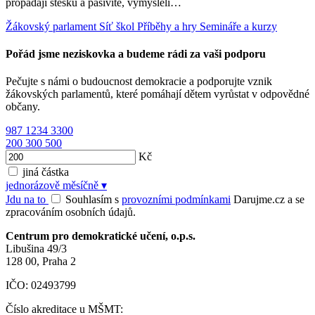
propadají stesku a pasivitě, vymysleli…
Žákovský parlament
Síť škol
Příběhy a hry
Semináře a kurzy
Pořád jsme neziskovka a budeme rádi za vaši podporu
Pečujte s námi o budoucnost demokracie a podporujte vznik
žákovských parlamentů, které pomáhají dětem vyrůstat v odpovědné
občany.
987
1234
3300
200
300
500
Kč
jiná částka
jednorázově
měsíčně
▾
Jdu na to
Souhlasím s
provozními podmínkami
Darujme.cz a se
zpracováním osobních údajů.
Centrum pro demokratické učení, o.p.s.
Libušina 49/3
128 00, Praha 2
IČO: 02493799
Číslo akreditace u MŠMT: