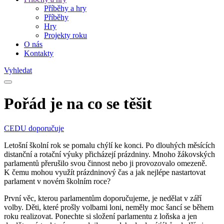
Příběhy a hry
Příběhy
Hry
Projekty roku
O nás
Kontakty
Vyhledat
Pořád je na co se těšit
CEDU doporučuje
Letošní školní rok se pomalu chýlí ke konci. Po dlouhých měsících
distanční a rotační výuky přicházejí prázdniny. Mnoho žákovských
parlamentů přerušilo svou činnost nebo ji provozovalo omezeně.
K čemu mohou využít prázdninový čas a jak nejlépe nastartovat
parlament v novém školním roce?
První věc, kterou parlamentům doporučujeme, je nedělat v září
volby. Děti, které prošly volbami loni, neměly moc šancí se během
roku realizovat. Ponechte si složení parlamentu z loňska a jen