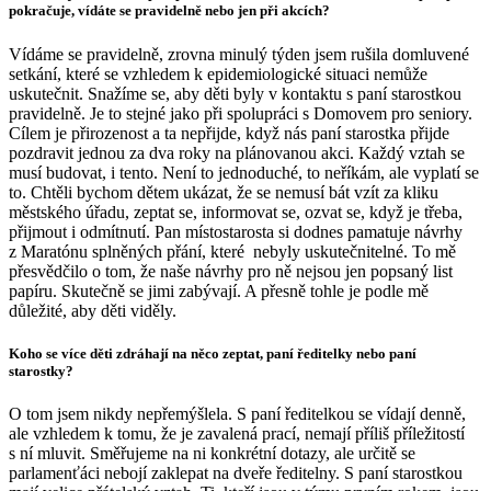
pokračuje, vídáte se pravidelně nebo jen při akcích?
Vídáme se pravidelně, zrovna minulý týden jsem rušila domluvené
setkání, které se vzhledem k epidemiologické situaci nemůže
uskutečnit. Snažíme se, aby děti byly v kontaktu s paní starostkou
pravidelně. Je to stejné jako při spolupráci s Domovem pro seniory.
Cílem je přirozenost a ta nepřijde, když nás paní starostka přijde
pozdravit jednou za dva roky na plánovanou akci. Každý vztah se
musí budovat, i tento. Není to jednoduché, to neříkám, ale vyplatí se
to. Chtěli bychom dětem ukázat, že se nemusí bát vzít za kliku
městského úřadu, zeptat se, informovat se, ozvat se, když je třeba,
přijmout i odmítnutí. Pan místostarosta si dodnes pamatuje návrhy
z Maratónu splněných přání, které nebyly uskutečnitelné. To mě
přesvědčilo o tom, že naše návrhy pro ně nejsou jen popsaný list
papíru. Skutečně se jimi zabývají. A přesně tohle je podle mě
důležité, aby děti viděly.
Koho se více děti zdráhají na něco zeptat, paní ředitelky nebo paní
starostky?
O tom jsem nikdy nepřemýšlela. S paní ředitelkou se vídají denně,
ale vzhledem k tomu, že je zavalená prací, nemají příliš příležitostí
s ní mluvit. Směřujeme na ni konkrétní dotazy, ale určitě se
parlamenťáci nebojí zaklepat na dveře ředitelny. S paní starostkou