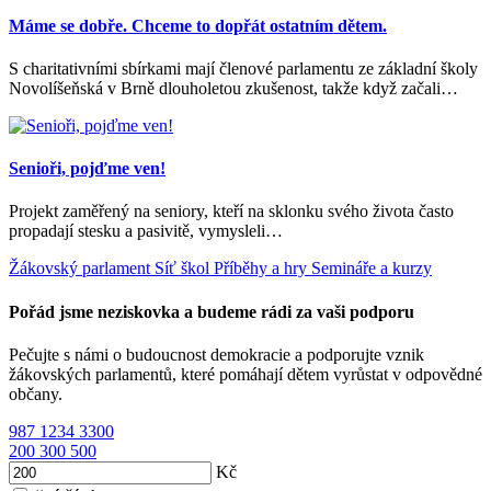
Máme se dobře. Chceme to dopřát ostatním dětem.
S charitativními sbírkami mají členové parlamentu ze základní školy
Novolíšeňská v Brně dlouholetou zkušenost, takže když začali…
Senioři, pojďme ven!
Projekt zaměřený na seniory, kteří na sklonku svého života často
propadají stesku a pasivitě, vymysleli…
Žákovský parlament
Síť škol
Příběhy a hry
Semináře a kurzy
Pořád jsme neziskovka a budeme rádi za vaši podporu
Pečujte s námi o budoucnost demokracie a podporujte vznik
žákovských parlamentů, které pomáhají dětem vyrůstat v odpovědné
občany.
987
1234
3300
200
300
500
Kč