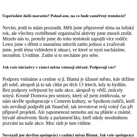
Uspořádáte další maratón? Pokud ano, na co bude zaměřený tentokrát?
Nevím, jestli to mám prozradit. Měli jsme připravené téma na loňský
rok, ale všechny rozběhnuté organizační aktivity jsme museli zrušit.
Mrzelo nás to, protože jsme do toho tentokrát zapojili více rodiče.
Letos jsme s dětmi o maratónu mluvili zatím jednou a zvažovali
jsme, jestli téma vzhledem k situaci, ve které se nyní nacházíme,
nezměnit. Uvidíme. Zatím si to necháme pro sebe.
Jak vaše iniciativy v rámci města vnímají občané. Podporují vás?
Podporu vnímáme a ceníme si jí. Blatná je úžasné město, kde držíme
při sobě, alespoň já to tak cítím po těch 13 letech, kdy tu bydlím.
Bez podpory veřejnosti by naše akce, alespoň ty větší, ztrácely
smysl. Kromě Domova pro seniory, který už jsem zmiňovala, se
nám skvěle spolupracuje s Centrem kultury, se Spolkem rodičů, kteří
nás neváhají podpořit jak finančně, tak investovat svůj volný čas při
přípravě projektů. Ale zapomenout nemohu ani na přátele a známé,
bývalé absolventy školy a parlamenťáky, kteří nikdy neodmítnou
pozvání na naše akce. Moc rádi je tam vidíme.
Navázali jste skvělou spolupráci s radnicí města Blatná. Jak vaše spolupráce