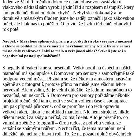
Jeden ze žáků 9. ročníku dokonce na autobusovou zastávku u
vlakového nádraží sám vyrobil jízdní řád s rozpisem nástupišť, který
tam podle něj dlouhou dobu chyběl. Nebyl sice dokonalý a po
domluvě s městským úřadem jsme ho raději označili jako žákovskou
práci, ale i tak nás to potěšilo. O to víc, že jízdní řád chtěl obnovit i
rok poté.
Naopak v Maratónu splněných přání jste poskytli široké veřejnosti možnost
aktivně se podílet na dění ve městě a navrhnout změny, které by se v rámci
města daly realizovat. Jaký to mělo u veřejnosti ohlas? Setkali jste se i s
negativními postoji spoluobčanů?
S negativní reakcí jsme se nesetkali. Velký podíl na úspěchu našich
maratónů má spolupráce s Domovem pro seniory a samozřejmě také
podpora vedení města. Přiznám se, že někdy tu atmosféru nasávám
zpětně až z fotografií, protože přímo na místě jsme všichni lehce
nervózní. Ale myslím, že je velmi důležité, že jedním maratónem to
nezačíná, ani nekončí. S Domovem pro seniory pořádáme několik
projektů ročně, děti tam chodí ve svém volném čase a spolupráce
jim pak připadá přirozená, což se promítne i do těch opravdu
velkých akcí, jakou je například maratón. Nic není strojené, nikdo
dětem nestojí za zády a neříká, co mají dělat. A to je přesně to, co
vnímám zpětně z fotografií – čirou radost z pohybu venku, ze
setkání se známými tvářemi. Nechci říct, že téma maratónu není
důležité, ale nehraje hlavní roli. To, že na pozadí úplně obyčejných