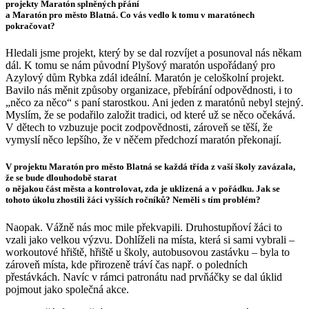
projekty Maratón splněných přání
a Maratón pro město Blatná. Co vás vedlo k tomu v maratónech
pokračovat?
Hledali jsme projekt, který by se dal rozvíjet a posunoval nás někam
dál. K tomu se nám původní Plyšový maratón uspořádaný pro
Azylový dům Rybka zdál ideální. Maratón je celoškolní projekt.
Bavilo nás měnit způsoby organizace, přebírání odpovědnosti, i to
„něco za něco“ s paní starostkou. Ani jeden z maratónů nebyl stejný.
Myslím, že se podařilo založit tradici, od které už se něco očekává.
V dětech to vzbuzuje pocit zodpovědnosti, zároveň se těší, že
vymyslí něco lepšího, že v něčem předchozí maratón překonají.
V projektu Maratón pro město Blatná se každá třída z vaší školy zavázala,
že se bude dlouhodobě starat
o nějakou část města a kontrolovat, zda je uklizená a v pořádku. Jak se
tohoto úkolu zhostili žáci vyšších ročníků? Neměli s tím problém?
Naopak. Vážně nás moc mile překvapili. Druhostupňoví žáci to
vzali jako velkou výzvu. Dohlíželi na místa, která si sami vybrali –
workoutové hřiště, hřiště u školy, autobusovou zastávku – byla to
zároveň místa, kde přirozeně tráví čas např. o poledních
přestávkách. Navíc v rámci patronátu nad prvňáčky se dal úklid
pojmout jako společná akce.