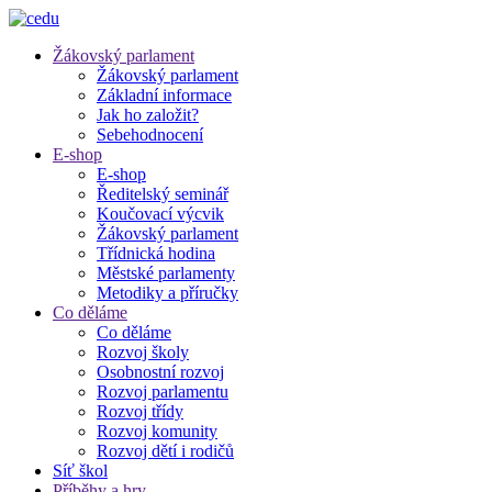
Žákovský parlament
Žákovský parlament
Základní informace
Jak ho založit?
Sebehodnocení
E-shop
E-shop
Ředitelský seminář
Koučovací výcvik
Žákovský parlament
Třídnická hodina
Městské parlamenty
Metodiky a příručky
Co děláme
Co děláme
Rozvoj školy
Osobnostní rozvoj
Rozvoj parlamentu
Rozvoj třídy
Rozvoj komunity
Rozvoj dětí i rodičů
Síť škol
Příběhy a hry