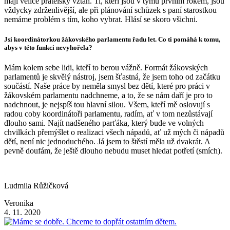
mají velice přátelský vztah. Ti, kteří jsou v týmu prvním rokem, jsou
vždycky zdrženlivější, ale při plánování schůzek s paní starostkou
nemáme problém s tím, koho vybrat. Hlásí se skoro všichni.
Jsi koordinátorkou žákovského parlamentu řadu let. Co ti pomáhá k tomu,
abys v této funkci nevyhořela?
Mám kolem sebe lidi, kteří to berou vážně. Formát žákovských
parlamentů je skvělý nástroj, jsem šťastná, že jsem toho od začátku
součástí. Naše práce by neměla smysl bez dětí, které pro práci v
žákovském parlamentu nadchneme, a to, že se nám daří je pro to
nadchnout, je nejspíš tou hlavní silou. Všem, kteří mě oslovují s
radou coby koordinátoři parlamentu, radím, ať v tom nezůstávají
dlouho sami. Najít nadšeného parťáka, který bude ve volných
chvilkách přemýšlet o realizaci všech nápadů, ať už mých či nápadů
dětí, není nic jednoduchého. Já jsem to štěstí měla už dvakrát. A
pevně doufám, že ještě dlouho nebudu muset hledat potřetí (smích).
Ludmila Růžičková
Veronika
4. 11. 2020