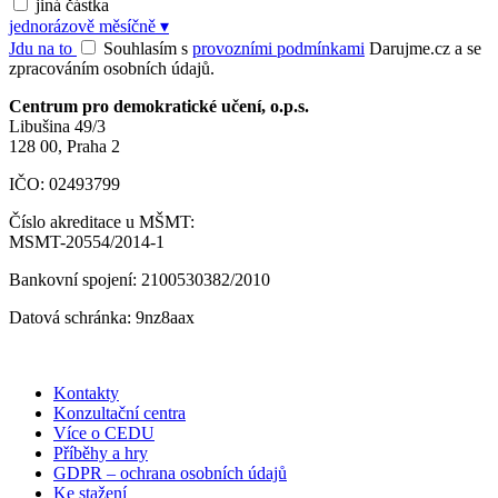
jiná částka
jednorázově
měsíčně
▾
Jdu na to
Souhlasím s
provozními podmínkami
Darujme.cz a se
zpracováním osobních údajů.
Centrum pro demokratické učení, o.p.s.
Libušina 49/3
128 00, Praha 2
IČO: 02493799
Číslo akreditace u MŠMT:
MSMT-20554/2014-1
Bankovní spojení: 2100530382/2010
Datová schránka: 9nz8aax
Kontakty
Konzultační centra
Více o CEDU
Příběhy a hry
GDPR – ochrana osobních údajů
Ke stažení