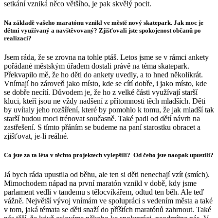
setkání vzniká něco většího, je pak skvělý pocit.
Na základě vašeho maratónu vznikl ve městě nový skatepark. Jak moc je
dětmi využívaný a navštěvovaný? Zjišťovali jste spokojenost občanů po
realizaci?
Jsem ráda, že se zrovna na tohle ptáš. Letos jsme se v rámci ankety
pořádané městským úřadem dostali právě na téma skatepark.
Překvapilo mě, že ho děti do ankety uvedly, a to hned několikrát.
Vnímají ho zároveň jako místo, kde se cítí dobře, i jako místo, kde
se dobře necítí. Důvodem je, že ho z velké části využívají starší
kluci, kteří jsou ne vždy nadšení z přítomnosti těch mladších. Děti
by uvítaly jeho rozšíření, které by pomohlo k tomu, že jak mladší tak
starší budou moci trénovat současně. Také padl od dětí návrh na
zastřešení. S tímto přáním se budeme na paní starostku obracet a
zjišťovat, je-li reálné.
Co jste za ta léta v těchto projektech vylepšili? Od čeho jste naopak upustili?
Já bych ráda upustila od běhu, ale ten si děti nenechají vzít (smích).
Mimochodem nápad na první maratón vznikl v době, kdy jsme
parlament vedli v tandemu s tělocvikářem, odtud ten běh. Ale teď
vážně. Největší vývoj vnímám ve spolupráci s vedením města a také
v tom, jaká témata se děti snaží do příštích maratónů zahrnout. Také