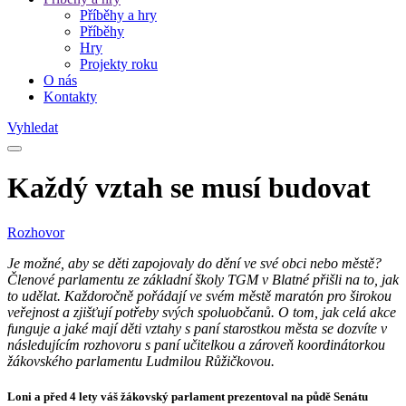
Příběhy a hry
Příběhy
Hry
Projekty roku
O nás
Kontakty
Vyhledat
Každý vztah se musí budovat
Rozhovor
Je možné, aby se děti zapojovaly do dění ve své obci nebo městě?
Členové parlamentu ze základní školy TGM v Blatné přišli na to, jak
to udělat. Každoročně pořádají ve svém městě maratón pro širokou
veřejnost a zjišťují potřeby svých spoluobčanů. O tom, jak celá akce
funguje a jaké mají děti vztahy s paní starostkou města se dozvíte v
následujícím rozhovoru s paní učitelkou a zároveň koordinátorkou
žákovského parlamentu Ludmilou Růžičkovou.
Loni a před 4 lety váš žákovský parlament prezentoval na půdě Senátu