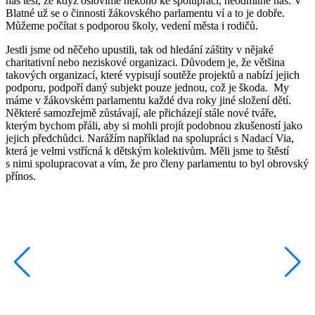
nás těší, že když oslovíme někoho ke spolupráci, neodmítne nás. V
Blatné už se o činnosti žákovského parlamentu ví a to je dobře.
Můžeme počítat s podporou školy, vedení města i rodičů.
Jestli jsme od něčeho upustili, tak od hledání záštity v nějaké
charitativní nebo neziskové organizaci. Důvodem je, že většina
takových organizací, které vypisují soutěže projektů a nabízí jejich
podporu, podpoří daný subjekt pouze jednou, což je škoda. My
máme v žákovském parlamentu každé dva roky jiné složení dětí.
Některé samozřejmě zůstávají, ale přicházejí stále nové tváře,
kterým bychom přáli, aby si mohli projít podobnou zkušeností jako
jejich předchůdci. Narážím například na spolupráci s Nadací Via,
která je velmi vstřícná k dětským kolektivům. Měli jsme to štěstí
s nimi spolupracovat a vím, že pro členy parlamentu to byl obrovský
přínos.