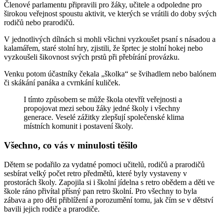
Členové parlamentu připravili pro žáky, učitele a odpoledne pro
širokou veřejnost spoustu aktivit, ve kterých se vrátili do doby svých
rodičů nebo prarodičů.
V jednotlivých dílnách si mohli všichni vyzkoušet psaní s násadou a
kalamářem, staré stolní hry, zjistili, že šprtec je stolní hokej nebo
vyzkoušeli šikovnost svých prstů při přebírání provázku.
Venku potom účastníky čekala „školka“ se švihadlem nebo balónem
či skákání panáka a cvrnkání kuliček.
I tímto způsobem se může škola otevřít veřejnosti a
propojovat mezi sebou žáky jedné školy i všechny
generace. Veselé zážitky zlepšují společenské klima
místních komunit i postavení školy.
Všechno, co vás v minulosti těšilo
Dětem se podařilo za vydatné pomoci učitelů, rodičů a prarodičů
sesbírat velký počet retro předmětů, které byly vystaveny v
prostorách školy. Zapojila si i školní jídelna s retro obědem a děti ve
škole ráno přivítal přísný pan retro školní. Pro všechny to byla
zábava a pro děti přiblížení a porozumění tomu, jak čím se v dětství
bavili jejich rodiče a prarodiče.