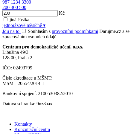
987
1234
3300
200
300
500
Kč
jiná částka
jednorázově
měsíčně
▾
Jdu na to
Souhlasím s
provozními podmínkami
Darujme.cz a se
zpracováním osobních údajů.
Centrum pro demokratické učení, o.p.s.
Libušina 49/3
128 00, Praha 2
IČO: 02493799
Číslo akreditace u MŠMT:
MSMT-20554/2014-1
Bankovní spojení: 2100530382/2010
Datová schránka: 9nz8aax
Kontakty
Konzultační centra