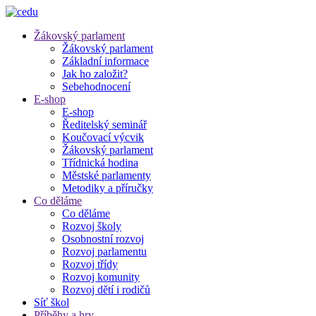
Žákovský parlament
Žákovský parlament
Základní informace
Jak ho založit?
Sebehodnocení
E-shop
E-shop
Ředitelský seminář
Koučovací výcvik
Žákovský parlament
Třídnická hodina
Městské parlamenty
Metodiky a příručky
Co děláme
Co děláme
Rozvoj školy
Osobnostní rozvoj
Rozvoj parlamentu
Rozvoj třídy
Rozvoj komunity
Rozvoj dětí i rodičů
Síť škol
Příběhy a hry