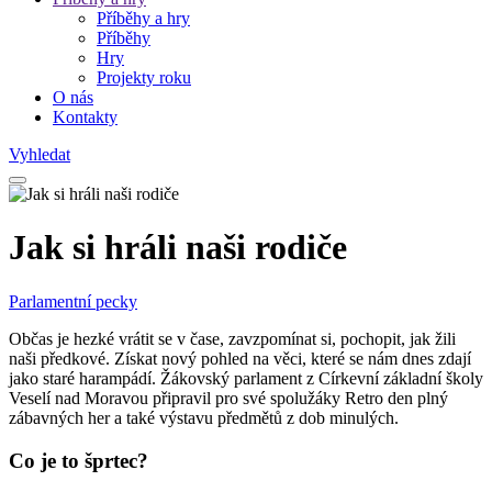
Příběhy a hry
Příběhy
Hry
Projekty roku
O nás
Kontakty
Vyhledat
Jak si hráli naši rodiče
Parlamentní pecky
Občas je hezké vrátit se v čase, zavzpomínat si, pochopit, jak žili
naši předkové. Získat nový pohled na věci, které se nám dnes zdají
jako staré harampádí. Žákovský parlament z Církevní základní školy
Veselí nad Moravou připravil pro své spolužáky Retro den plný
zábavných her a také výstavu předmětů z dob minulých.
Co je to šprtec?