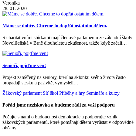
Veronika
28. 01. 2020
Máme se dobře. Chceme to dopřát ostatním dětem.
S charitativními sbírkami mají členové parlamentu ze základní školy
Novolíšeňská v Brně dlouholetou zkušenost, takže když začali…
Senioři, pojďme ven!
Projekt zaměřený na seniory, kteří na sklonku svého života často
propadají stesku a pasivitě, vymysleli…
Žákovský parlament
Síť škol
Příběhy a hry
Semináře a kurzy
Pořád jsme neziskovka a budeme rádi za vaši podporu
Pečujte s námi o budoucnost demokracie a podporujte vznik
žákovských parlamentů, které pomáhají dětem vyrůstat v odpovědné
občany.